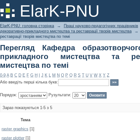
Перегляд Кафедра образотворчого і
ElarK-PNU
реставрації творів мистецтва по тем
ElarK-PNU: головна сторінка
→
Праці науково-педагогічних працівників
декоративно-прикладного мистецтва та реставрації творів мистецтва
→
реставрації творів мистецтва по темі
Перегляд Кафедра образотворчог
прикладного мистецтва та рес
мистецтва по темі
0-9
A
B
C
D
E
F
G
H
I
J
K
L
M
N
O
P
Q
R
S
T
U
V
W
X
Y
Z
Або введіть перші кілька букв:
Порядок:
Рузультати:
Зараз показуються 1-5 з 5
Тема
raster graphics
[1]
raster plotter
[1]