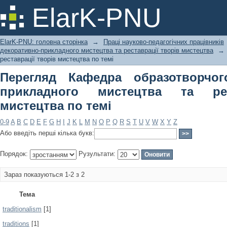
Перегляд Кафедра образотворчого і
ElarK-PNU
реставрації творів мистецтва по тем
ElarK-PNU: головна сторінка
→
Праці науково-педагогічних працівників
декоративно-прикладного мистецтва та реставрації творів мистецтва
→
реставрації творів мистецтва по темі
Перегляд Кафедра образотворчог
прикладного мистецтва та рес
мистецтва по темі
0-9
A
B
C
D
E
F
G
H
I
J
K
L
M
N
O
P
Q
R
S
T
U
V
W
X
Y
Z
Або введіть перші кілька букв:
Порядок:
Рузультати:
Зараз показуються 1-2 з 2
Тема
traditionalism
[1]
traditions
[1]