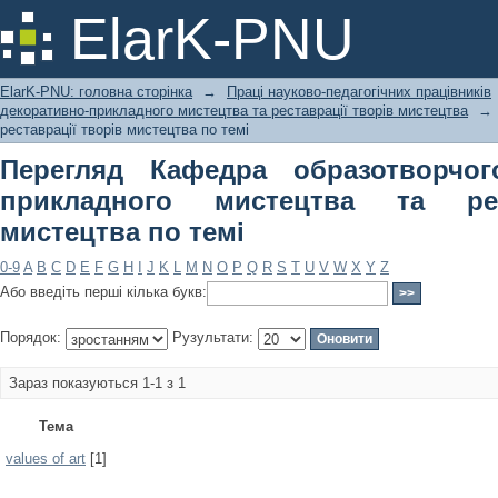
Перегляд Кафедра образотворчого і
ElarK-PNU
реставрації творів мистецтва по тем
ElarK-PNU: головна сторінка
→
Праці науково-педагогічних працівників
декоративно-прикладного мистецтва та реставрації творів мистецтва
→
реставрації творів мистецтва по темі
Перегляд Кафедра образотворчог
прикладного мистецтва та рес
мистецтва по темі
0-9
A
B
C
D
E
F
G
H
I
J
K
L
M
N
O
P
Q
R
S
T
U
V
W
X
Y
Z
Або введіть перші кілька букв:
Порядок:
Рузультати:
Зараз показуються 1-1 з 1
Тема
values of art
[1]