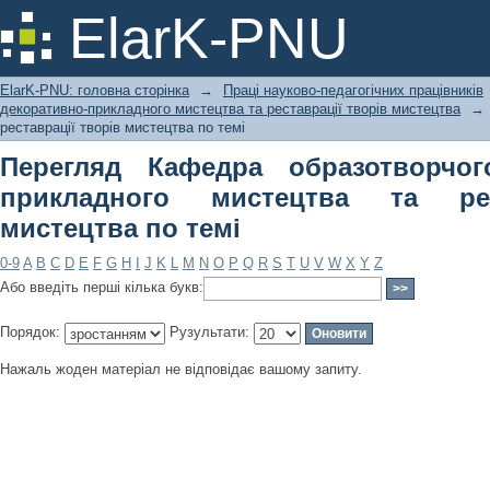
Перегляд Кафедра образотворчого і
ElarK-PNU
реставрації творів мистецтва по тем
ElarK-PNU: головна сторінка
→
Праці науково-педагогічних працівників
декоративно-прикладного мистецтва та реставрації творів мистецтва
→
реставрації творів мистецтва по темі
Перегляд Кафедра образотворчог
прикладного мистецтва та рес
мистецтва по темі
0-9
A
B
C
D
E
F
G
H
I
J
K
L
M
N
O
P
Q
R
S
T
U
V
W
X
Y
Z
Або введіть перші кілька букв:
Порядок:
Рузультати:
Нажаль жоден матеріал не відповідає вашому запиту.