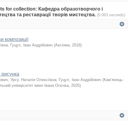
ults for collection: Кафедра образотворчого і
ецтва та реставрації творів мистецтва.
(0.063 seconds)
и композиції
іївна
;
Гуцул, Іван Андрійович
(
Аксіома
,
2018
)
а рисунка
ьович
;
Урсу, Наталія Олексіївна
;
Гуцул, Іван Андрійович
(
Кам’янець-
льний університет імені Івана Огієнка
,
2025
)