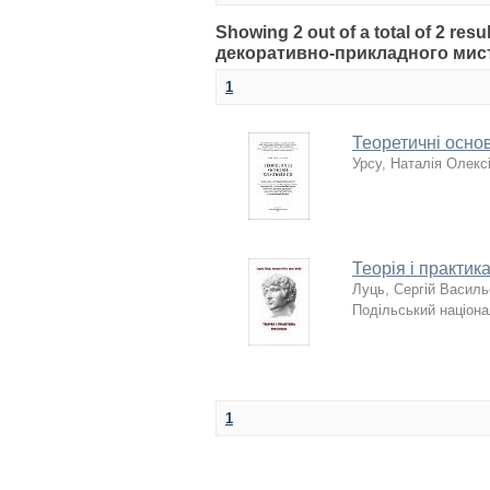
Showing 2 out of a total of 2 res
декоративно-прикладного мист
1
Теоретичні основ
Урсу, Наталія Олекс
Теорія і практик
Луць, Сергій Васил
Подільський націона
1