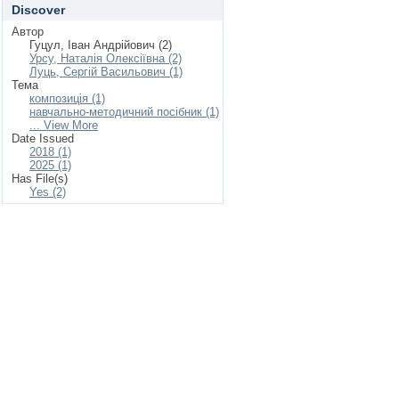
Discover
Автор
Гуцул, Іван Андрійович (2)
Урсу, Наталія Олексіївна (2)
Луць, Сергій Васильович (1)
Тема
композиція (1)
навчально-методичний посібник (1)
... View More
Date Issued
2018 (1)
2025 (1)
Has File(s)
Yes (2)