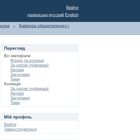
Ввійти
українська
русский
English
ецтва
→
Кафедра образотворчого і
Перегляд
Всі матеріали
Фонди та колекції
За датою публикації
Автори
Заголовки
Теми
Колекція
За датою публикації
Автори
Заголовки
Теми
Мій профіль
Ввійти
Зареєструватися