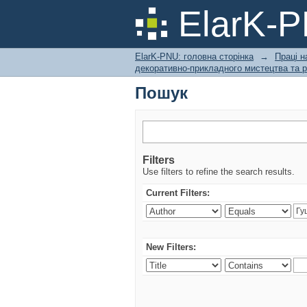
Пошук
ElarK-
ElarK-PNU: головна сторінка
→
Праці н
декоративно-прикладного мистецтва та р
Пошук
Filters
Use filters to refine the search results.
Current Filters:
New Filters: