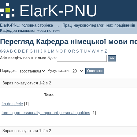
Перегляд Кафедра німецької мови по
ElarK-PNU
ElarK-PNU: головна сторінка
→
Праці науково-педагогічних працівників
Кафедра німецької мови по темі
Перегляд Кафедра німецької мови по
0-9
A
B
C
D
E
F
G
H
I
J
K
L
M
N
O
P
Q
R
S
T
U
V
W
X
Y
Z
Або введіть перші кілька букв:
Порядок:
Рузультати:
Зараз показуються 1-2 з 2
Тема
fin de siècle
[1]
forming professionally important personal qualities
[1]
Зараз показуються 1-2 з 2