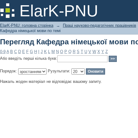
Перегляд Кафедра німецької мови по
ElarK-PNU
ElarK-PNU: головна сторінка
→
Праці науково-педагогічних працівників
Кафедра німецької мови по темі
Перегляд Кафедра німецької мови по
0-9
A
B
C
D
E
F
G
H
I
J
K
L
M
N
O
P
Q
R
S
T
U
V
W
X
Y
Z
Або введіть перші кілька букв:
Порядок:
Рузультати:
Нажаль жоден матеріал не відповідає вашому запиту.