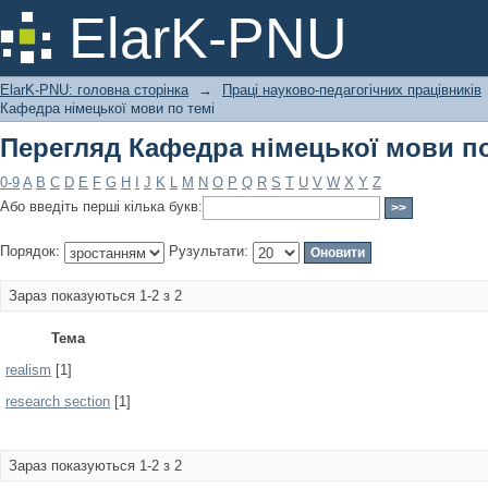
Перегляд Кафедра німецької мови по
ElarK-PNU
ElarK-PNU: головна сторінка
→
Праці науково-педагогічних працівників
Кафедра німецької мови по темі
Перегляд Кафедра німецької мови по
0-9
A
B
C
D
E
F
G
H
I
J
K
L
M
N
O
P
Q
R
S
T
U
V
W
X
Y
Z
Або введіть перші кілька букв:
Порядок:
Рузультати:
Зараз показуються 1-2 з 2
Тема
realism
[1]
research section
[1]
Зараз показуються 1-2 з 2