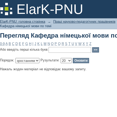
Перегляд Кафедра німецької мови по
ElarK-PNU
ElarK-PNU: головна сторінка
→
Праці науково-педагогічних працівників
Кафедра німецької мови по темі
Перегляд Кафедра німецької мови по
0-9
A
B
C
D
E
F
G
H
I
J
K
L
M
N
O
P
Q
R
S
T
U
V
W
X
Y
Z
Або введіть перші кілька букв:
Порядок:
Рузультати:
Нажаль жоден матеріал не відповідає вашому запиту.