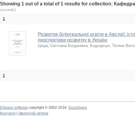
Showing 1 out of a total of 1 results for collection: Кафе
seconds)
1
Розвиток білінгвальної освіти в Австрії: іст
перспективи розвитку в Україні
Цюра, Світлана Богданівна
;
Боднарчук, Тетяна Вікто
1
DSpace software
copyright © 2002-2016
DuraSpace
Контакти
|
Зворотній зв'язок