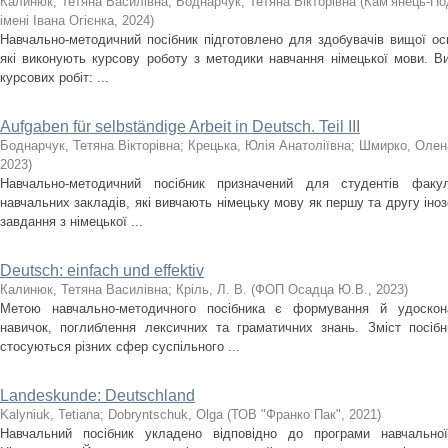
Калинюк, Тетяна Василівна
;
Боднарчук, Тетяна Вікторівна
(
Кам’янець-По
імені Івана Огієнка
,
2024
)
Навчально-методичний посібник підготовлено для здобувачів вищої осв
які виконують курсову роботу з методики навчання німецької мови. В
курсових робіт: ...
Aufgaben für selbständige Arbeit in Deutsch. Teil III
Боднарчук, Тетяна Вікторівна
;
Крецька, Юлія Анатоліївна
;
Шмирко, Олена
2023
)
Навчально-методичний посібник призначений для студентів факул
навчальних закладів, які вивчають німецьку мову як першу та другу іноз
завдання з німецької ...
Deutsch: einfach und effektiv
Калинюк, Тетяна Василівна
;
Кріль, Л. В.
(
ФОП Осадца Ю.В.
,
2023
)
Метою навчально-методичного посібника є формування й удоскона
навичок, поглиблення лексичних та граматичних знань. Зміст посіб
стосуються різних сфер суспільного ...
Landeskunde: Deutschland
Kalyniuk, Tetiana
;
Dobryntschuk, Olga
(
ТОВ "Франко Пак"
,
2021
)
Навчальний посібник укладено відповідно до програми навчальної 