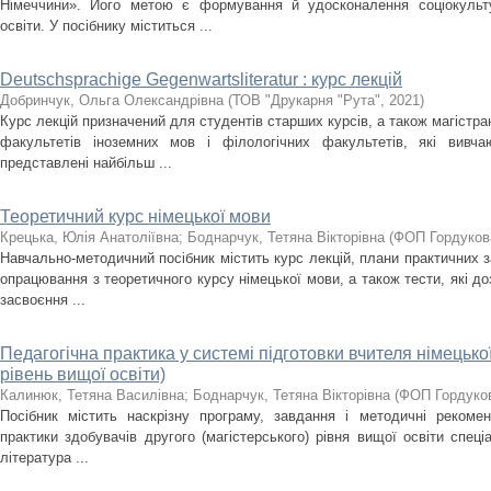
Німеччини». Його метою є формування й удосконалення соціокульту
освіти. У посібнику міститься ...
Deutschsprachige Gegenwartsliteratur : курс лекцій
Добринчук, Ольга Олександрівна
(
ТОВ "Друкарня "Рута"
,
2021
)
Курс лекцій призначений для студентів старших курсів, а також магістра
факультетів іноземних мов і філологічних факультетів, які вивча
представлені найбільш ...
Теоретичний курс німецької мови
Крецька, Юлія Анатоліївна
;
Боднарчук, Тетяна Вікторівна
(
ФОП Гордукова
Навчально-методичний посібник містить курс лекцій, плани практичних з
опрацювання з теоретичного курсу німецької мови, а також тести, які д
засвоєння ...
Педагогічна практика у системі підготовки вчителя німецько
рівень вищої освіти)
Калинюк, Тетяна Василівна
;
Боднарчук, Тетяна Вікторівна
(
ФОП Гордуков
Посібник містить наскрізну програму, завдання і методичні рекомен
практики здобувачів другого (магістерського) рівня вищої освіти спеці
література ...