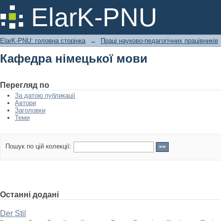
Кафедра німецької мови
ElarK-PNU
ElarK-PNU: головна сторінка
→
Праці науково-педагогічних працівників
Кафедра німецької мови
Перегляд по
За датою публикації
Автори
Заголовки
Теми
Пошук по цій колекції:
Останні додані
Der Stil