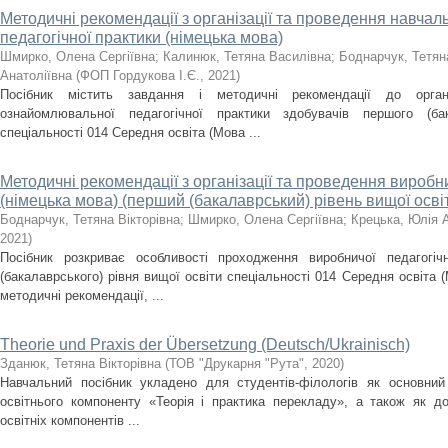
Методичні рекомендації з організації та проведення навча
педагогічної практики (німецька мова)
Шмирко, Олена Сергіївна
;
Калинюк, Тетяна Василівна
;
Боднарчук, Тетян
Анатоліївна
(
ФОП Гордукова І.Є.
,
2021
)
Посібник містить завдання і методичні рекомендації до орган
ознайомлювальної педагогічної практики здобувачів першого (ба
спеціальності 014 Середня освіта (Мова ...
Методичні рекомендації з організації та проведення виробни
(німецька мова) (перший (бакалаврський) рівень вищої осві
Боднарчук, Тетяна Вікторівна
;
Шмирко, Олена Сергіївна
;
Крецька, Юлія 
2021
)
Посібник розкриває особливості проходження виробничої педагогіч
(бакалаврського) рівня вищої освіти спеціальності 014 Середня освіта (М
методичні рекомендації, ...
Theorie und Praxis der Übersetzung (Deutsch/Ukrainisch)
Зданюк, Тетяна Вікторівна
(
ТОВ "Друкарня "Рута"
,
2020
)
Навчальний посібник укладено для студентів-філологів як основний 
освітнього компоненту «Теорія і практика перекладу», а також як д
освітніх компонентів ...