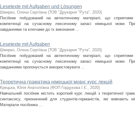
Lesetexte mit Aufgaben und Lösungen
Шмирко, Олена Сергіївна
(
ТОВ "Друкарня "Рута"
,
2020
)
Посібник побудований на автентичному матеріалі, що сприятиме
компетенції на сучасному лексичному запасі німецької мови. Пр
завданнями та ключами до їх виконання ...
Lesetexte mit Aufgaben
Шмирко, Олена Сергіївна
(
ТОВ "Друкарня "Рута"
,
2020
)
Посібник побудований на автентичному матеріалі, що сприятиме
компетенції на сучасному лексичному запасі німецької мови. Пр
завданнями пропонується використовувати ...
Теоретична граматика німецької мови: курс лекцій
Крецька, Юлія Анатоліївна
(
ФОП Гордукова І.Є.
,
2020
)
Навчальний посібник містить короткий курс лекцій з теоретичної грам
синтаксису, призначений для студентів-германістів, які вивчають н
Матеріали посібника ...