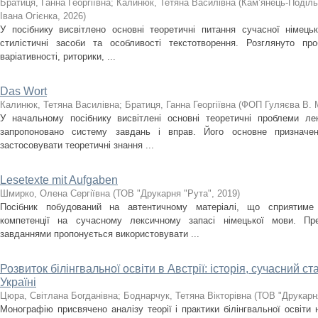
Братиця, Ганна Георгіївна
;
Калинюк, Тетяна Василівна
(
Кам’янець-Поділь
Івана Огієнка
,
2026
)
У посібнику висвітлено основні теоретичні питання сучасної німецько
стилістичні засоби та особливості текстотворення. Розглянуто пр
варіативності, риторики, ...
Das Wort
Калинюк, Тетяна Василівна
;
Братиця, Ганна Георгіївна
(
ФОП Гуляєва В. 
У начальному посібнику висвітлені основні теоретичні проблеми лек
запропоновано систему завдань і вправ. Його основне призначе
застосовувати теоретичні знання ...
Lesetexte mit Aufgaben
Шмирко, Олена Сергіївна
(
ТОВ "Друкарня "Рута"
,
2019
)
Посібник побудований на автентичному матеріалі, що сприятиме
компетенції на сучасному лексичному запасі німецької мови. Пр
завданнями пропонується використовувати ...
Розвиток білінгвальної освіти в Австрії: історія, сучасний с
Україні
Цюра, Світлана Богданівна
;
Боднарчук, Тетяна Вікторівна
(
ТОВ "Друкарн
Монографію присвячено аналізу теорії і практики білінгвальної освіти 