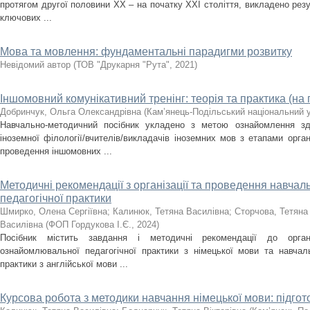
протягом другої половини ХХ – на початку ХХІ століття, викладено резу
ключових ...
Мова та мовлення: фундаментальні парадигми розвитку
Невідомий автор
(
ТОВ "Друкарня "Рута"
,
2021
)
Іншомовний комунікативний тренінг: теорія та практика (на 
Добринчук, Ольга Олександрівна
(
Кам’янець-Подільський національний ун
Навчально-методичний посібник укладено з метою ознайомлення здо
іноземної філології/вчителів/викладачів іноземних мов з етапами орган
проведення іншомовних ...
Методичні рекомендації з організації та проведення навча
педагогічної практики
Шмирко, Олена Сергіївна
;
Калинюк, Тетяна Василівна
;
Сторчова, Тетяна
Василівна
(
ФОП Гордукова І.Є.
,
2024
)
Посібник містить завдання і методичні рекомендації до орган
ознайомлювальної педагогічної практики з німецької мови та навчал
практики з англійської мови ...
Курсова робота з методики навчання німецької мови: підго