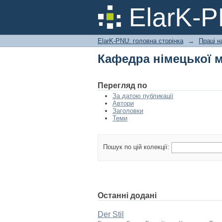
Кафедра німецької 
ElarK-
ElarK-PNU: головна сторінка
→
Праці н
Кафедра німецької 
Перегляд по
За датою публикації
Автори
Заголовки
Теми
Пошук по цій колекції:
Останні додані
Der Stil