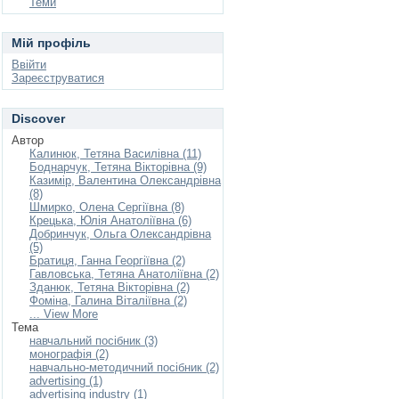
Теми
Мій профіль
Ввійти
Зареєструватися
Discover
Автор
Калинюк, Тетяна Василівна (11)
Боднарчук, Тетяна Вікторівна (9)
Казимір, Валентина Олександрівна
(8)
Шмирко, Олена Сергіївна (8)
Крецька, Юлія Анатоліївна (6)
Добринчук, Ольга Олександрівна
(5)
Братиця, Ганна Георгіївна (2)
Гавловська, Тетяна Анатоліївна (2)
Зданюк, Тетяна Вікторівна (2)
Фоміна, Галина Віталіївна (2)
... View More
Тема
навчальний посібник (3)
монографія (2)
навчально-методичний посібник (2)
advertising (1)
advertising industry (1)