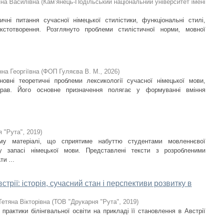
яна Василівна
(
Кам’янець-Подільський національний університет імені
ичні питання сучасної німецької стилістики, функціональні стилі,
екстотворення. Розглянуто проблеми стилістичної норми, мовної
на Георгіївна
(
ФОП Гуляєва В. М.
,
2026
)
новні теоретичні проблеми лексикології сучасної німецької мови,
прав. Його основне призначення полягає у формуванні вміння
 "Рута"
,
2019
)
ому матеріалі, що сприятиме набуттю студентами мовленнєвої
у запасі німецької мови. Представлені тексти з розробленими
и ...
стрії: історія, сучасний стан і перспективи розвитку в
Тетяна Вікторівна
(
ТОВ "Друкарня "Рута"
,
2019
)
практики білінгвальної освіти на прикладі її становлення в Австрії