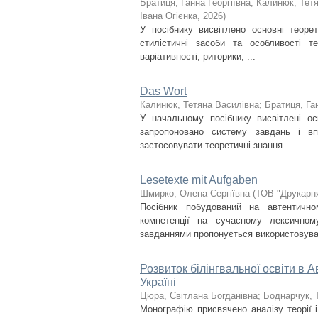
Братиця, Ганна Георгіївна
;
Калинюк, Тет
Івана Огієнка
,
2026
)
У посібнику висвітлено основні теорет
стилістичні засоби та особливості т
варіативності, риторики, ...
Das Wort
Калинюк, Тетяна Василівна
;
Братиця, Ган
У начальному посібнику висвітлені ос
запропоновано систему завдань і в
застосовувати теоретичні знання ...
Lesetexte mit Aufgaben
Шмирко, Олена Сергіївна
(
ТОВ "Друкарня
Посібник побудований на автентичн
компетенції на сучасному лексичном
завданнями пропонується використовуват
Розвиток білінгвальної освіти в Ав
Україні
Цюра, Світлана Богданівна
;
Боднарчук, 
Монографію присвячено аналізу теорії і 