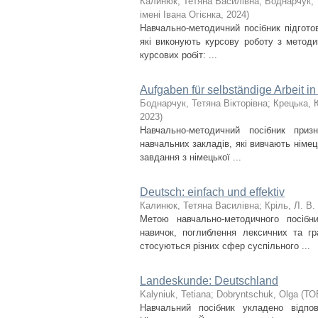
Калинюк, Тетяна Василівна
;
Боднарчук, 
імені Івана Огієнка
,
2024
)
Навчально-методичний посібник підгото
які виконують курсову роботу з методи
курсових робіт: ...
Aufgaben für selbständige Arbeit in 
Боднарчук, Тетяна Вікторівна
;
Крецька, 
2023
)
Навчально-методичний посібник приз
навчальних закладів, які вивчають німец
завдання з німецької ...
Deutsch: einfach und effektiv
Калинюк, Тетяна Василівна
;
Кріль, Л. В.
Метою навчально-методичного посібн
навичок, поглиблення лексичних та гр
стосуються різних сфер суспільного ...
Landeskunde: Deutschland
Kalyniuk, Tetiana
;
Dobryntschuk, Olga
(
ТО
Навчальний посібник укладено відпов