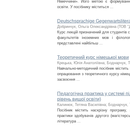
Німеччини». Його метою є формування
освіти. У посібнику міститься ...
Deutschsprachige Gegenwartsliterat
Добринчук, Ольга Олександрівна
(
ТОВ "
Курс лекцій призначений для студентів с
факультетів іноземних мов і філолог
представлені найбільш ...
Теоретичний курс німецької мови
Крецька, Юлія Анатоліївна
;
Боднарчук, Т
Навчально-методичний посібник містить 
опрацювання з теоретичного курсу німець
засвоєння ...
Педагогічна практика у системі пі
рівень вищої освіти)
Калинюк, Тетяна Василівна
;
Боднарчук, 
Посібник містить наскрізну програму,
практики здобувачів другого (магістерс
література ...