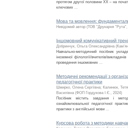
протягом другої половини ХХ – на почат
ключових ...
Мова та мовлення: фундаменталь
Невідомий автор
(
ТОВ "Друкарня "Рута"
Іншомовний комунікативний тренін
Добринчук, Ольга Олександрівна
(
Кам’ян
Навчально-методичний посібник уклад
іноземної філології/вчителів/викладачів
проведення іншомовних ...
Методичні рекомендації з органі
педагогічної практики
Шмирко, Олена Сергіївна
;
Калинюк, Тетя
Василівна
(
ФОП Гордукова І.Є.
,
2024
)
Посібник містить завдання і метод
ознайомлювальної педагогічної практи
практики з англійської мови ...
Курсова робота з методики навча