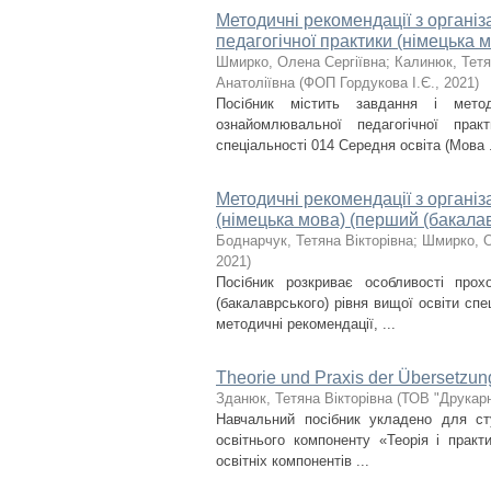
Методичні рекомендації з органі
педагогічної практики (німецька 
Шмирко, Олена Сергіївна
;
Калинюк, Тетя
Анатоліївна
(
ФОП Гордукова І.Є.
,
2021
)
Посібник містить завдання і метод
ознайомлювальної педагогічної прак
спеціальності 014 Середня освіта (Мова .
Методичні рекомендації з організ
(німецька мова) (перший (бакалав
Боднарчук, Тетяна Вікторівна
;
Шмирко, О
2021
)
Посібник розкриває особливості прох
(бакалаврського) рівня вищої освіти спе
методичні рекомендації, ...
Theorie und Praxis der Übersetzun
Зданюк, Тетяна Вікторівна
(
ТОВ "Друкарн
Навчальний посібник укладено для сту
освітнього компоненту «Теорія і прак
освітніх компонентів ...