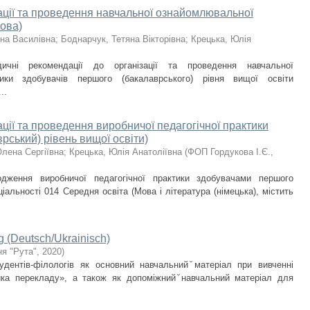
зації та проведення навчальної ознайомлювальної
мова)
на Василівна
;
Боднарчук, Тетяна Вікторівна
;
Крецька, Юлія
ичні рекомендації до організації та проведення навчальної
тики здобувачів першого (бакалаврського) рівня вищої освіти
..
ації та проведення виробничої педагогічної практики
рський) рівень вищої освіти)
лена Сергіївна
;
Крецька, Юлія Анатоліївна
(
ФОП Гордукова І.Є.
,
одження виробничої педагогічної практики здобувачами першого
ціальності 014 Середня освіта (Мова і література (німецька), містить
g (Deutsch/Ukrainisch)
я "Рута"
,
2020
)
дентів-філологів як основний навчальний ̆матеріал при вивченні
тика перекладу», а також як допоміжний ̆навчальний матеріал для