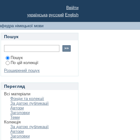
Ввійти
українська
русский
English
афедра німецької мови
Пошук
Пошук
По цій колекції
Розширений пошук
Перегляд
Всі матеріали
Фонди та колекції
За датою публикації
Автори
Заголовки
Теми
Колекція
За датою публикації
Автори
Заголовки