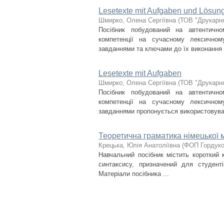
Lesetexte mit Aufgaben und Lösun
Шмирко, Олена Сергіївна
(
ТОВ "Друкарня
Посібник побудований на автентичн
компетенції на сучасному лексичном
завданнями та ключами до їх виконання .
Lesetexte mit Aufgaben
Шмирко, Олена Сергіївна
(
ТОВ "Друкарня
Посібник побудований на автентичн
компетенції на сучасному лексичном
завданнями пропонується використовуват
Теоретична граматика німецької м
Крецька, Юлія Анатоліївна
(
ФОП Гордуков
Навчальний посібник містить короткий 
синтаксису, призначений для студенті
Матеріали посібника ...