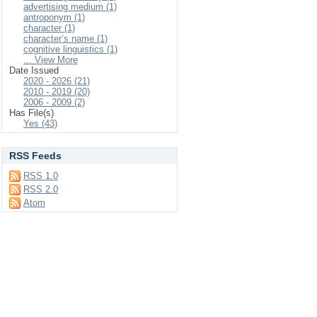
advertising medium (1)
antroponym (1)
character (1)
character’s name (1)
cognitive linguistics (1)
... View More
Date Issued
2020 - 2026 (21)
2010 - 2019 (20)
2006 - 2009 (2)
Has File(s)
Yes (43)
RSS Feeds
RSS 1.0
RSS 2.0
Atom