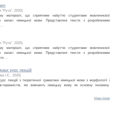
gen
 "Рута"
,
2020
)
ому матеріалі, що сприятиме набуттю студентами мовленнєвої
у запасі німецької мови. Представлені тексти з розробленими
..
 "Рута"
,
2020
)
ому матеріалі, що сприятиме набуттю студентами мовленнєвої
у запасі німецької мови. Представлені тексти з розробленими
и ...
ови: курс лекцій
а І.Є.
,
2020
)
курс лекцій з теоретичної граматики німецької мови з морфології і
в-германістів, які вивчають німецьку мову як основну іноземну.
View more