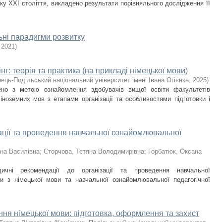
ку ХХІ століття, викладено результати порівняльного дослідження її
ні парадигми розвитку
,
2021
)
г: теорія та практика (на прикладі німецької мови)
ець-Подільський національний університет імені Івана Огієнка
,
2025
)
ено з метою ознайомлення здобувачів вищої освіти факультетів
 іноземних мов з етапами організації та особливостями підготовки і
зації та проведення навчальної ознайомлювальної
на Василівна
;
Сторчова, Тетяна Володимирівна
;
Горбатюк, Оксана
ичні рекомендації до організації та проведення навчальної
ки з німецької мови та навчальної ознайомлювальної педагогічної
ння німецької мови: підготовка, оформлення та захист