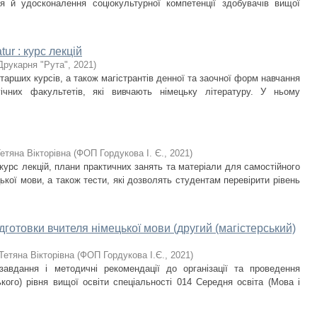
 й удосконалення соціокультурної компетенції здобувачів вищої
ur : курс лекцій
Друкарня "Рута"
,
2021
)
тарших курсів, а також магістрантів денної та заочної форм навчання
ічних факультетів, які вивчають німецьку літературу. У ньому
етяна Вікторівна
(
ФОП Гордукова І. Є.
,
2021
)
курс лекцій, плани практичних занять та матеріали для самостійного
кої мови, а також тести, які дозволять студентам перевірити рівень
дготовки вчителя німецької мови (другий (магістерський)
Тетяна Вікторівна
(
ФОП Гордукова І.Є.
,
2021
)
 завдання і методичні рекомендації до організації та проведення
ького) рівня вищої освіти спеціальності 014 Середня освіта (Мова і