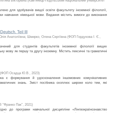
Тетяна Вікторівна
(
Кам’янець-Подільський національний університет
влено для здобувачів вищої освіти факультету іноземної філології,
ки навчання німецької мови. Видання містить вимоги до виконання
Deutsch. Teil III
Юлія Анатоліївна
;
Шмирко, Олена Сергіївна
(
ФОП Гордукова І. Є.
,
начений для студентів факультетів іноземної філології вищих
ьку мову як першу та другу іноземну. Містить лексичні та граматичні
(
ФОП Осадца Ю.В.
,
2023
)
ика є формування й удосконалення іншомовних комунікативних
аматичних знань. Зміст посібника охоплює широке коло тем, які
В "Франко Пак"
,
2021
)
ідно до програми навчальної дисципліни «Лінгвокраїнознавство