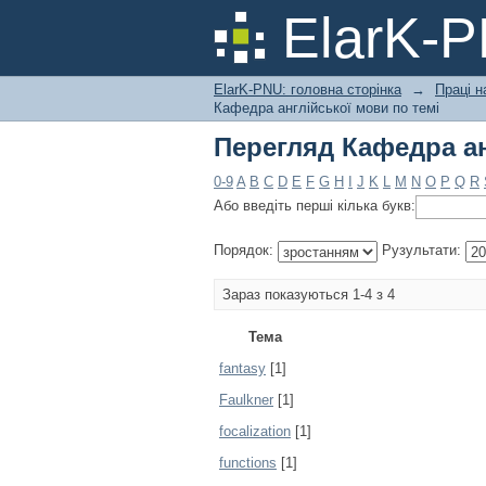
Перегляд Кафедра ан
ElarK-
ElarK-PNU: головна сторінка
→
Праці н
Кафедра англійської мови по темі
Перегляд Кафедра ан
0-9
A
B
C
D
E
F
G
H
I
J
K
L
M
N
O
P
Q
R
Або введіть перші кілька букв:
Порядок:
Рузультати:
Зараз показуються 1-4 з 4
Тема
fantasy
[1]
Faulkner
[1]
focalization
[1]
functions
[1]