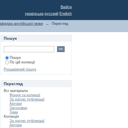
Ввійти
українська
русский
English
афедра англійської мови
→
Перегляд
Пошук
Пошук
По цій колекції
Розширений пошук
Перегляд
Всі матеріали
Фонди та колекції
За датою публикації
Автори
Заголовки
Теми
Колекція
За датою публикації
Автори