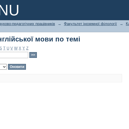
глійської мови по темі
PNU
ауково-педагогічних працівників
→
Факультет іноземної філології
→
К
глійської мови по темі
S
T
U
V
W
X
Y
Z