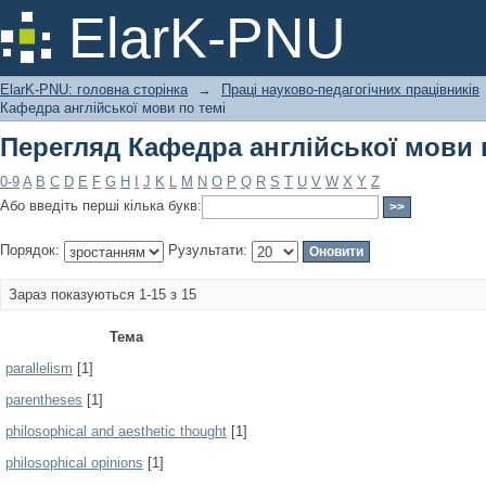
Перегляд Кафедра англійської мови 
ElarK-PNU
ElarK-PNU: головна сторінка
→
Праці науково-педагогічних працівників
Кафедра англійської мови по темі
Перегляд Кафедра англійської мови 
0-9
A
B
C
D
E
F
G
H
I
J
K
L
M
N
O
P
Q
R
S
T
U
V
W
X
Y
Z
Або введіть перші кілька букв:
Порядок:
Рузультати:
Зараз показуються 1-15 з 15
Тема
parallelism
[1]
parentheses
[1]
philosophical and aesthetic thought
[1]
philosophical opinions
[1]