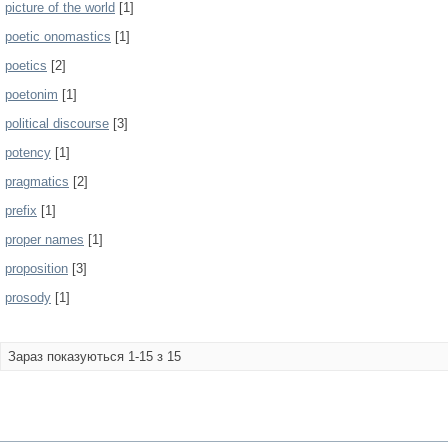
picture of the world
[1]
poetic onomastics
[1]
poetics
[2]
poetonim
[1]
political discourse
[3]
potency
[1]
pragmatics
[2]
prefix
[1]
proper names
[1]
proposition
[3]
prosody
[1]
Зараз показуються 1-15 з 15