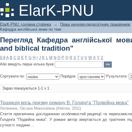
Перегляд Кафедра англійської мови по 
ElarK-PNU
ElarK-PNU: головна сторінка
→
Праці науково-педагогічних працівників
Кафедра англійської мови по темі
Перегляд Кафедра англійської мови
and biblical tradition"
0-9
A
B
C
D
E
F
G
H
I
J
K
L
M
N
O
P
Q
R
S
T
U
V
W
X
Y
Z
Або введіть перші кілька букв:
Сортувати по:
Порядок:
Рузультати:
Зараз показуються 1-1 з 1
Традиція крізь призму роману В. Ґолдінґа "Подвійна мова"
Литвинюк, Оксaна Миколаївнa
(
Абетка
,
2011
)
Стаття присвячена дослідженню особливостей рецепції та переосмислен
Ґолдінґа "Подвійна мова". У романі автор звертається до трагічних по
сутності людини ...