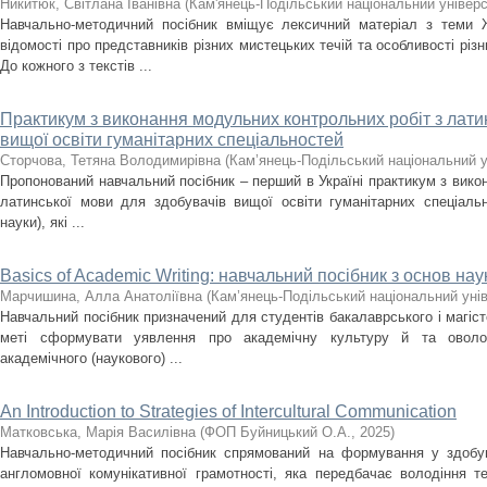
Никитюк, Світлана Іванівна
(
Кам'янець-Подільський національний універси
Навчально-методичний посібник вміщує лексичний матеріал з теми 
відомості про представників різних мистецьких течій та особливості різ
До кожного з текстів ...
Практикум з виконання модульних контрольних робіт з лати
вищої освіти гуманітарних спеціальностей
Сторчова, Тетяна Володимирівна
(
Кам’янець-Подільський національний ун
Пропонований навчальний посібник – перший в Україні практикум з вико
латинської мови для здобувачів вищої освіти гуманітарних спеціальн
науки), які ...
Basics of Academic Writing: навчальний посібник з основ на
Марчишина, Алла Анатоліївна
(
Кам’янець-Подільський національний унів
Навчальний посібник призначений для студентів бакалаврського і магісте
меті сформувати уявлення про академічну культуру й та оволо
академічного (наукового) ...
An Introduction to Strategies of Intercultural Communication
Матковська, Марія Василівна
(
ФОП Буйницький О.А.
,
2025
)
Навчально-методичний посібник спрямований на формування у здобув
англомовної комунікативної грамотності, яка передбачає володіння те