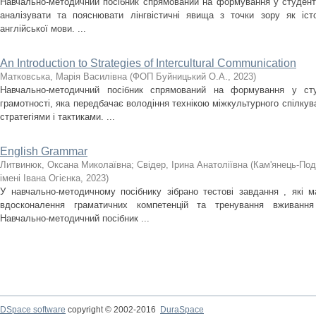
Навчально-методичний посібник спрямований на формування у студент
аналізувати та пояснювати лінгвістичні явища з точки зору як істо
англійської мови. ...
An Introduction to Strategies of Intercultural Communication
Матковська, Марія Василівна
(
ФОП Буйницький О.А.
,
2023
)
Навчально-методичний посібник спрямований на формування у студ
грамотності, яка передбачає володіння технікою міжкультурного спілкув
стратегіями і тактиками. ...
English Grammar
Литвинюк, Оксана Миколаївна
;
Свідер, Ірина Анатоліївна
(
Кам'янець-Под
імені Івана Огієнка
,
2023
)
У навчально-методичному посібнику зібрано тестові завдання , які м
вдосконалення граматичних компетенцій та тренування вживання 
Навчально-методичний посібник ...
DSpace software
copyright © 2002-2016
DuraSpace