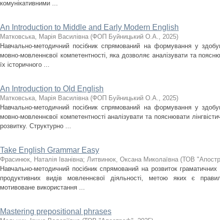
комунікативними ...
An Introduction to Middle and Early Modern English
Матковська, Марія Василівна
(
ФОП Буйницький О.А.
,
2025
)
Навчально-методичний посібник спрямований на формування у здобув
мовно-мовленнєвої компетентності, яка дозволяє аналізувати та пояснюв
їх історичного ...
An Introduction to Old English
Матковська, Марія Василівна
(
ФОП Буйницький О.А.
,
2025
)
Навчально-методичний посібник спрямований на формування у здобув
мовно-мовленнєвої компетентності аналізувати та пояснювати лінгвістич
розвитку. Структурно ...
Take English Grammar Easy
Фрасинюк, Наталія Іванівна
;
Литвинюк, Оксана Миколаївна
(
ТОВ "Апост
Навчально-методичний посібник спрямований на розвиток граматичних 
продуктивних видів мовленнєвої діяльності, метою яких є правил
мотивоване використання ...
Mastering prepositional phrases