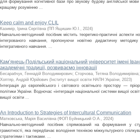
для формування когнітивної бази про звукову будову англійської мови
кращому розумінню ...
Keep calm and enjoy CLIL
Казимір, Ірина Сергіївна
(
ПП Ящишин Ю.І.
,
2024
)
Навчально-методичний посібник містить теоретико-практичні аспекти н
інтегрованого навчання, пропонуючи новітню дидактичну методику 
інтегративного навчання. ...
Кам’янець-Подільський національний університет імені Іва
академічні традиції, розвиваємо інновації
Бесарабчук, Геннадій Володимирович
;
Сторчова, Тетяна Володимирівна
Хоптяр, Андрій Юрійович
(
Інститут вищої освіти НАПН України
,
2023
)
Інтеграція до європейського і світового освітнього простору — пріор
політики України. Водночас «інтеграція національної системи вищої осві
вищої освіти ...
An Introduction to Strategies of Intercultural Communication
Матковська, Марія Василівна
(
ФОП Буйницький О.А.
,
2024
)
Навчально-методичний посібник спрямований на формування у студ
грамотності, яка передбачає володіння технікою міжкультурного спілкув
стратегіями і тактиками. ...