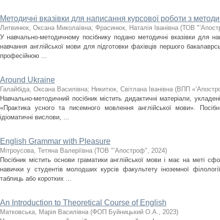
Методичні вказівки для написання курсової роботи з методи
Литвинюк, Оксана Миколаївна
;
Фрасинюк, Наталія Іванівна
(
ТОВ "’Апост
У навчально-методичному посібнику подано методичні вказівки для на
навчання англійської мови для підготовки фахівців першого бакалаврськ
професійною ...
Around Ukraine
Галайбіда, Оксана Василівна
;
Никитюк, Світлана Іванівна
(
ВПП «’Апостр
Навчально-методичний посібник містить дидактичні матеріали, укладен
«Практика усного та писемного мовлення англійської мови». Посібни
ідіоматичні вислови, ...
English Grammar with Pleasure
Мітроусова, Тетяна Валеріївна
(
ТОВ "’Апостроф"
,
2024
)
Посібник містить основи граматики англійської мови і має на меті сфо
навички у студентів молодших курсів факультету іноземної філологі
таблиць або коротких ...
An Introduction to Theoretical Course of English
Матковська, Марія Василівна
(
ФОП Буйницький О.А.
,
2023
)