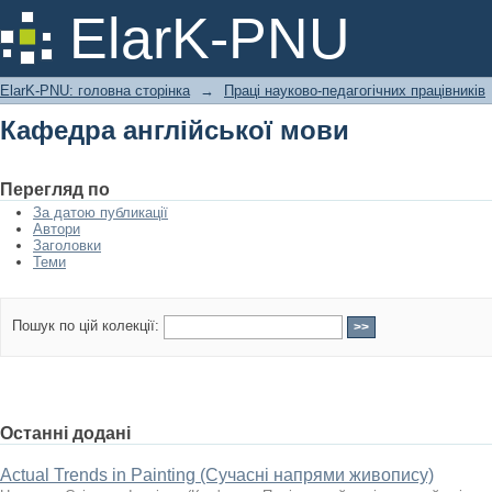
Кафедра англійської мови
ElarK-PNU
ElarK-PNU: головна сторінка
→
Праці науково-педагогічних працівників
Кафедра англійської мови
Перегляд по
За датою публикації
Автори
Заголовки
Теми
Пошук по цій колекції:
Останні додані
Actual Trends in Painting (Сучасні напрями живопису)