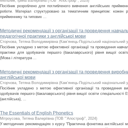
Мельник, Ірина Валеріївна
(
ТОВ "Апостроф"
,
2025
)
Посібник розроблено для поглибленого вивчення англійських приймен
роботи. Матеріал структуровано за тематичним принципом: кожен р
прийменнику та типових ...
Методичні рекомендації з організації та проведення навча
педагогічної практики з англійської мови
Сторчова, Тетяна Володимирівна
(
Кам’янець-Подільський національний ун
Посібник укладено з метою ефективної організації та проведення навча
практики для здобувачів першого (бакалаврського) рівня вищої освіт
(Мова і література ...
Методичні рекомендації з організації та проведення виробни
англійської мови
Сторчова, Тетяна Володимирівна
(
Кам’янець-Подільський національний ун
Посібник укладено з метою ефективної організації та проведення ви
здобувачів першого (бакалаврського) рівня вищої освіти спеціальності 0
(англійська), ...
The Essentials of English Phonetics
Мітроусова, Тетяна Валеріївна
(
ТОВ "’Апостроф"
,
2024
)
У методичних рекомендаціях з курсу “Практична фонетика англійської 