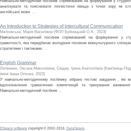
Навчально-методичний посібник спрямований на формування у студент
аналізувати та пояснювати лінгвістичні явища з точки зору як істо
англійської мови. ...
An Introduction to Strategies of Intercultural Communication
Матковська, Марія Василівна
(
ФОП Буйницький О.А.
,
2023
)
Навчально-методичний посібник спрямований на формування у студ
грамотності, яка передбачає володіння технікою міжкультурного спілкув
стратегіями і тактиками. ...
English Grammar
Литвинюк, Оксана Миколаївна
;
Свідер, Ірина Анатоліївна
(
Кам'янець-Под
імені Івана Огієнка
,
2023
)
У навчально-методичному посібнику зібрано тестові завдання , які м
вдосконалення граматичних компетенцій та тренування вживання 
Навчально-методичний посібник ...
DSpace software
copyright © 2002-2016
DuraSpace