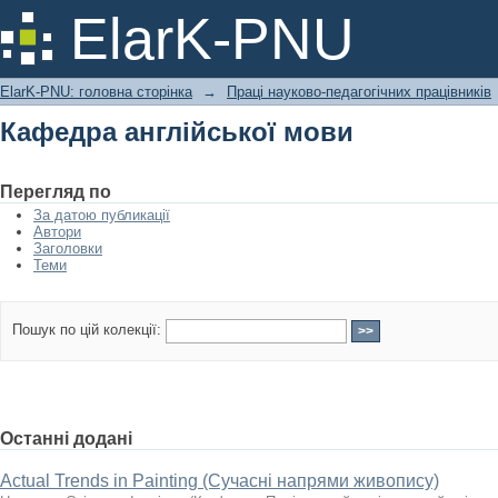
Кафедра англійської мови
ElarK-PNU
ElarK-PNU: головна сторінка
→
Праці науково-педагогічних працівників
Кафедра англійської мови
Перегляд по
За датою публикації
Автори
Заголовки
Теми
Пошук по цій колекції:
Останні додані
Actual Trends in Painting (Сучасні напрями живопису)