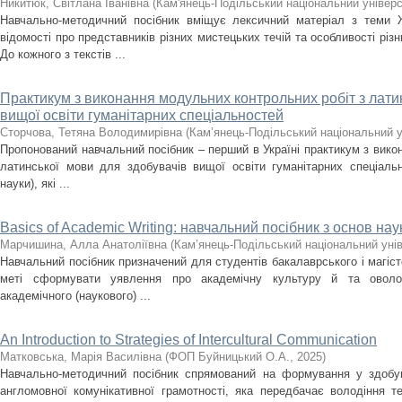
Никитюк, Світлана Іванівна
(
Кам'янець-Подільський національний універси
Навчально-методичний посібник вміщує лексичний матеріал з теми 
відомості про представників різних мистецьких течій та особливості різ
До кожного з текстів ...
Практикум з виконання модульних контрольних робіт з лати
вищої освіти гуманітарних спеціальностей
Сторчова, Тетяна Володимирівна
(
Кам’янець-Подільський національний ун
Пропонований навчальний посібник – перший в Україні практикум з вико
латинської мови для здобувачів вищої освіти гуманітарних спеціальн
науки), які ...
Basics of Academic Writing: навчальний посібник з основ на
Марчишина, Алла Анатоліївна
(
Кам’янець-Подільський національний унів
Навчальний посібник призначений для студентів бакалаврського і магісте
меті сформувати уявлення про академічну культуру й та оволо
академічного (наукового) ...
An Introduction to Strategies of Intercultural Communication
Матковська, Марія Василівна
(
ФОП Буйницький О.А.
,
2025
)
Навчально-методичний посібник спрямований на формування у здобув
англомовної комунікативної грамотності, яка передбачає володіння те