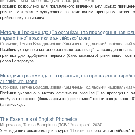
Мельник, Ірина Валеріївна
(
ТОВ "Апостроф"
,
2025
)
Посібник розроблено для поглибленого вивчення англійських приймен
роботи. Матеріал структуровано за тематичним принципом: кожен р
прийменнику та типових ...
Методичні рекомендації з організації та проведення навча
педагогічної практики з англійської мови
Сторчова, Тетяна Володимирівна
(
Кам’янець-Подільський національний ун
Посібник укладено з метою ефективної організації та проведення навча
практики для здобувачів першого (бакалаврського) рівня вищої освіт
(Мова і література ...
Методичні рекомендації з організації та проведення виробни
англійської мови
Сторчова, Тетяна Володимирівна
(
Кам’янець-Подільський національний ун
Посібник укладено з метою ефективної організації та проведення ви
здобувачів першого (бакалаврського) рівня вищої освіти спеціальності 0
(англійська), ...
The Essentials of English Phonetics
Мітроусова, Тетяна Валеріївна
(
ТОВ "’Апостроф"
,
2024
)
У методичних рекомендаціях з курсу “Практична фонетика англійської 