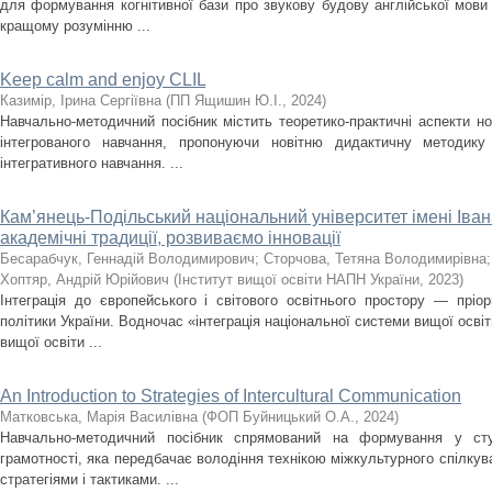
для формування когнітивної бази про звукову будову англійської мови
кращому розумінню ...
Keep calm and enjoy CLIL
Казимір, Ірина Сергіївна
(
ПП Ящишин Ю.І.
,
2024
)
Навчально-методичний посібник містить теоретико-практичні аспекти н
інтегрованого навчання, пропонуючи новітню дидактичну методику 
інтегративного навчання. ...
Кам’янець-Подільський національний університет імені Іва
академічні традиції, розвиваємо інновації
Бесарабчук, Геннадій Володимирович
;
Сторчова, Тетяна Володимирівна
Хоптяр, Андрій Юрійович
(
Інститут вищої освіти НАПН України
,
2023
)
Інтеграція до європейського і світового освітнього простору — пріор
політики України. Водночас «інтеграція національної системи вищої осві
вищої освіти ...
An Introduction to Strategies of Intercultural Communication
Матковська, Марія Василівна
(
ФОП Буйницький О.А.
,
2024
)
Навчально-методичний посібник спрямований на формування у студ
грамотності, яка передбачає володіння технікою міжкультурного спілкув
стратегіями і тактиками. ...