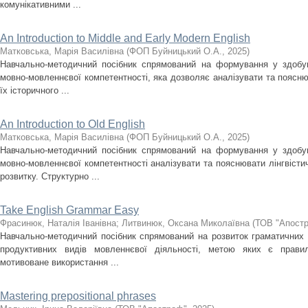
комунікативними ...
An Introduction to Middle and Early Modern English
Матковська, Марія Василівна
(
ФОП Буйницький О.А.
,
2025
)
Навчально-методичний посібник спрямований на формування у здобув
мовно-мовленнєвої компетентності, яка дозволяє аналізувати та пояснюв
їх історичного ...
An Introduction to Old English
Матковська, Марія Василівна
(
ФОП Буйницький О.А.
,
2025
)
Навчально-методичний посібник спрямований на формування у здобув
мовно-мовленнєвої компетентності аналізувати та пояснювати лінгвістич
розвитку. Структурно ...
Take English Grammar Easy
Фрасинюк, Наталія Іванівна
;
Литвинюк, Оксана Миколаївна
(
ТОВ "Апост
Навчально-методичний посібник спрямований на розвиток граматичних 
продуктивних видів мовленнєвої діяльності, метою яких є правил
мотивоване використання ...
Mastering prepositional phrases