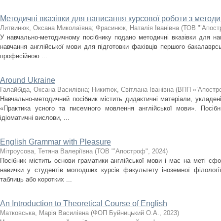
Методичні вказівки для написання курсової роботи з методи
Литвинюк, Оксана Миколаївна
;
Фрасинюк, Наталія Іванівна
(
ТОВ "’Апост
У навчально-методичному посібнику подано методичні вказівки для на
навчання англійської мови для підготовки фахівців першого бакалаврськ
професійною ...
Around Ukraine
Галайбіда, Оксана Василівна
;
Никитюк, Світлана Іванівна
(
ВПП «’Апостр
Навчально-методичний посібник містить дидактичні матеріали, укладен
«Практика усного та писемного мовлення англійської мови». Посібни
ідіоматичні вислови, ...
English Grammar with Pleasure
Мітроусова, Тетяна Валеріївна
(
ТОВ "’Апостроф"
,
2024
)
Посібник містить основи граматики англійської мови і має на меті сфо
навички у студентів молодших курсів факультету іноземної філологі
таблиць або коротких ...
An Introduction to Theoretical Course of English
Матковська, Марія Василівна
(
ФОП Буйницький О.А.
,
2023
)