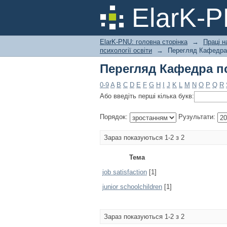
Перегляд Кафедра пс
ElarK-
ElarK-PNU: головна сторінка
→
Праці н
психології освіти
→
Перегляд Кафедра п
Перегляд Кафедра пс
0-9
A
B
C
D
E
F
G
H
I
J
K
L
M
N
O
P
Q
R
Або введіть перші кілька букв:
Порядок:
Рузультати:
Зараз показуються 1-2 з 2
Тема
job satisfaction
[1]
junior schoolchildren
[1]
Зараз показуються 1-2 з 2