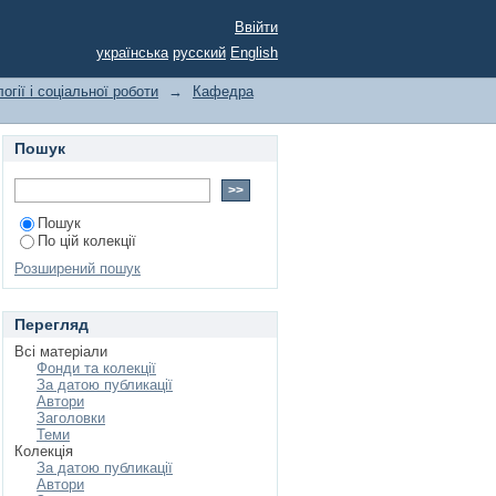
Ввійти
українська
русский
English
огії і соціальної роботи
→
Кафедра
Пошук
Пошук
По цій колекції
Розширений пошук
Перегляд
Всі матеріали
Фонди та колекції
За датою публикації
Автори
Заголовки
Теми
Колекція
За датою публикації
Автори