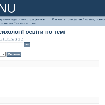
ихології освіти по темі
PNU
ауково-педагогічних працівників
→
Факультет спеціальної освіти, психол
сихології освіти по темі
ихології освіти по темі
S
T
U
V
W
X
Y
Z