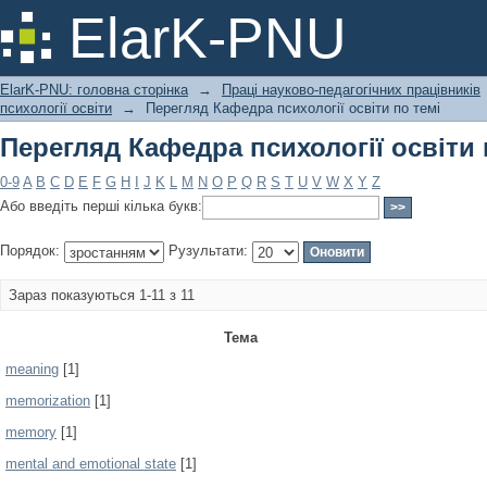
Перегляд Кафедра психології освіти 
ElarK-PNU
ElarK-PNU: головна сторінка
→
Праці науково-педагогічних працівників
психології освіти
→
Перегляд Кафедра психології освіти по темі
Перегляд Кафедра психології освіти 
0-9
A
B
C
D
E
F
G
H
I
J
K
L
M
N
O
P
Q
R
S
T
U
V
W
X
Y
Z
Або введіть перші кілька букв:
Порядок:
Рузультати:
Зараз показуються 1-11 з 11
Тема
meaning
[1]
memorization
[1]
memory
[1]
mental and emotional state
[1]