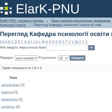
Перегляд Кафедра психології освіти 
ElarK-PNU
ElarK-PNU: головна сторінка
→
Праці науково-педагогічних працівників
психології освіти
→
Перегляд Кафедра психології освіти по темі
Перегляд Кафедра психології освіти 
0-9
A
B
C
D
E
F
G
H
I
J
K
L
M
N
O
P
Q
R
S
T
U
V
W
X
Y
Z
Або введіть перші кілька букв:
Порядок:
Рузультати:
Зараз показуються 1-6 з 6
Тема
rational brain
[1]
realizing
[1]
relationship
[1]
resilience
[1]