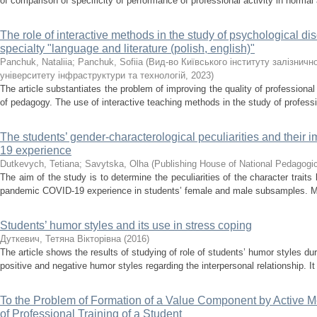
of comparison of specificity of performance of professional activity in normal 
The role of interactive methods in the study of psychological dis
specialty "language and literature (polish, english)"
Panchuk, Nataliia
;
Panchuk, Sofiia
(
Вид-во Київського інституту залізнич
університету інфраструктури та технологій
,
2023
)
The article substantiates the problem of improving the quality of professional t
of pedagogy. The use of interactive teaching methods in the study of professi
The students’ gender-characterological peculiarities and thei
19 experience
Dutkevych, Tetiana
;
Savytska, Olha
(
Publishing House of National Pedagogi
The aim of the study is to determine the peculiarities of the character traits 
pandemic COVID-19 experience in students’ female and male subsamples. M
Students’ humor styles and its use in stress coping
Дуткевич, Тетяна Вікторівна
(
2016
)
The article shows the results of studying of role of students’ humor styles du
positive and negative humor styles regarding the interpersonal relationship. I
To the Problem of Formation of a Value Component by Active M
of Professional Training of a Student