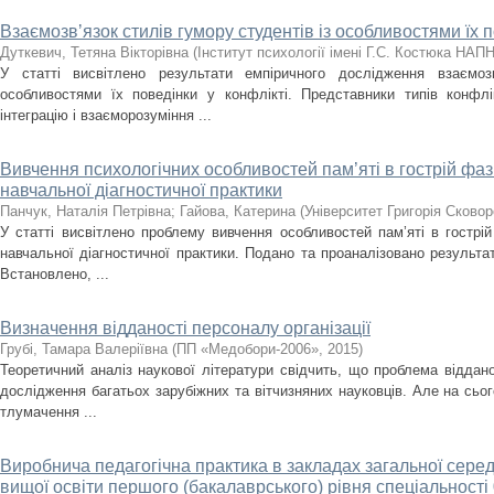
Взаємозвʼязок стилів гумору студентів із особливостями їх п
Дуткевич, Тетяна Вікторівна
(
Інститут психології імені Г.С. Костюка НАПН
У статті висвітлено результати емпіричного дослідження взаємозв
особливостями їх поведінки у конфлікті. Представники типів конфлі
інтеграцію і взаєморозуміння ...
Вивчення психологічних особливостей пам’яті в гострій фаз
навчальної діагностичної практики
Панчук, Наталія Петрівна
;
Гайова, Катерина
(
Університет Григорія Сково
У статті висвітлено проблему вивчення особливостей пам’яті в гострі
навчальної діагностичної практики. Подано та проаналізовано результа
Встановлено, ...
Визначення відданості персоналу організації
Грубі, Тамара Валеріївна
(
ПП «Медобори-2006»
,
2015
)
Теоретичний аналіз наукової літератури свідчить, що проблема відданос
дослідження багатьох зарубіжних та вітчизняних науковців. Але на сьог
тлумачення ...
Виробнича педагогічна практика в закладах загальної серед
вищої освіти першого (бакалаврського) рівня спеціальності