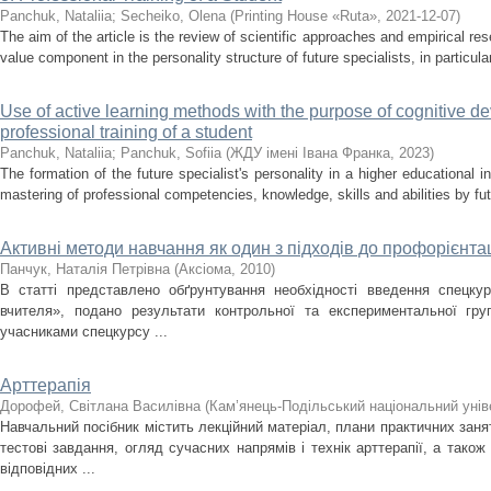
Panchuk, Nataliia
;
Secheiko, Olena
(
Printing House «Ruta»
,
2021-12-07
)
The aim of the article is the review of scientific approaches and empirical re
value component in the personality structure of future specialists, in particular,
Use of active learning methods with the purpose of cognitive d
professional training of a student
Panchuk, Nataliia
;
Panchuk, Sofiia
(
ЖДУ імені Івана Франка
,
2023
)
The formation of the future specialist's personality in a higher educational i
mastering of professional competencies, knowledge, skills and abilities by futu
Активні методи навчання як один з підходів до профорієнтац
Панчук, Наталія Петрівна
(
Аксіома
,
2010
)
В статті представлено обґрунтування необхідності введення спецкурс
вчителя», подано результати контрольної та експериментальної гру
учасниками спецкурсу ...
Арттерапія
Дорофей, Світлана Василівна
(
Кам’янець-Подільський національний уніве
Навчальний посібник містить лекційний матеріал, плани практичних заня
тестові завдання, огляд сучасних напрямів і технік арттерапії, а тако
відповідних ...