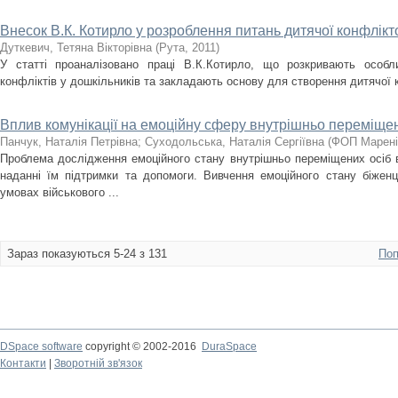
Внесок В.К. Котирло у розроблення питань дитячої конфлікто
Дуткевич, Тетяна Вікторівна
(
Рута
,
2011
)
У статті проаналізовано праці В.К.Котирло, що розкривають особлив
конфліктів у дошкільників та закладають основу для створення дитячої к
Вплив комунікації на емоційну сферу внутрішньо переміщен
Панчук, Наталія Петрівна
;
Суходольська, Наталія Сергіївна
(
ФОП Марені
Проблема дослідження емоційного стану внутрішньо переміщених осіб 
наданні їм підтримки та допомоги. Вивчення емоційного стану біженц
умовах військового ...
Зараз показуються 5-24 з 131
Поп
DSpace software
copyright © 2002-2016
DuraSpace
Контакти
|
Зворотній зв'язок