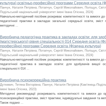
культура) освітньо-професійної програми Середня освіта (Ф
Панчук, Наталія Петрівна
;
Потапчук, Сергій Миколайович
;
Поліщук, Світл
Подільський національний університет імені Івана Огієнка
,
2024
)
Навчально-методичний посібник розкриває компетентності та вимоги до о
педагогічної практики в закладах загальної середньої освіти, зміст 
методичні ...
Виробнича педагогічна практика в закладах освіти: для здоб
(магістерського) рівня спеціальності 014 Середня освіта (Фі
професійної програми Середня освіта (Фізична культура)
Панчук, Наталія Петрівна
;
Потапчук, Сергій Миколайович
;
Поліщук, Світл
Подільський національний університет імені Івана Огієнка
,
2024
)
Навчально-методичний посібник розкриває компетентності та вимоги до о
педагогічної практика в закладах освіти: для здобувачів вищої осв
спеціальності 014 ...
Виробнича психокорекційна практика
Дуткевич, Тетяна Вікторівна
;
Панчук, Наталія Петрівна
(
Кам’янець-Поділь
імені Івана Огієнка
,
2023
)
Методичні рекомендації розкривають компетентності та вимоги до ор
психокорекційної практики, зміст практики, індивідуальні завдання та ме
Також подано ...