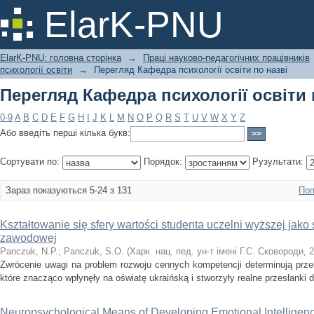
Перегляд Кафедра психології освіти 
ElarK-PNU
ElarK-PNU: головна сторінка
→
Праці науково-педагогічних працівників
психології освіти
→
Перегляд Кафедра психології освіти по назві
Перегляд Кафедра психології освіти 
0-9
A
B
C
D
E
F
G
H
I
J
K
L
M
N
O
P
Q
R
S
T
U
V
W
X
Y
Z
Або введіть перші кілька букв:
Сортувати по:
Порядок:
Рузультати:
Зараз показуються 5-24 з 131
Поп
Kształtowanie się sfery wartości studenta uczelni wyższej jak
zawodowej
Panczuk, N.P.
;
Panczuk, S.O.
(
Харк. нац. пед. ун-т імені Г.С. Сковороди
,
2
Zwrócenie uwagi na problem rozwoju cennych kompetencji determinują prze
które znacząco wpłynęły na oświatę ukraińską i stworzyły realne przesłanki 
Neuropsychological Means of Developing Emotional Intelligenc