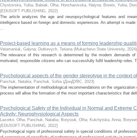
Chystovska, Yuliia
;
Babiak, Olha
;
Honcharovska, Наlyna
;
Borets, Yuliia
;
Doro
(
EDUSOFT PUBLISHING
,
2022
)
The article analyzes the age and neuropsychological features and means
intelligence based on foreign and domestic experiences. An attempt is made t
...
Project-based learning as a means of forming leadership qualiti
Vatamaniuk, Galyna
;
Dutkevych, Tetiana
(
Mukachevo State University
,
2024
)
The relevance of this research is determined by the modern demands of U
motivated, responsible citizens who can successfully fulfil leadership roles. T
Psychological aspects of the gender stereotype in the context o
Panchuk, Nataliia
;
Panchuk, Sofiia
(
ДонДУВС
,
2023
)
The implementation of methodological recommendations on the organization 
process will allow the formation of the most important characteristics that def
Psychological Safety of the Individual in Normal and Extreme C
Activity: Neurophysiological Aspects
Lazorko, Olha
;
Panchuk, Nataliia
;
Borysiuk, Olha
;
Kulchytska, Anna
;
Boryse
(
EDUSOFT PUBLISHING
,
2022
)
Psychological signs of professional safety in special conditions of profession