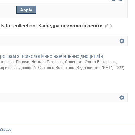
ults for collection: Кафедра психології освіти.
(0.0
програм з психологічних навчальних дисциплін
кторівна
;
Панчук, Наталія Петрівна
;
Савицька, Ольга Вікторівна
;
Борисівна
;
Дорофей, Світлана Василівна
(
Видавництво "КНТ"
,
2022
)
aSpace