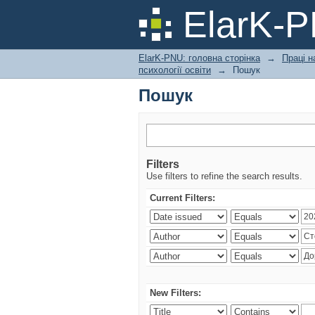
Пошук
ElarK-
ElarK-PNU: головна сторінка
→
Праці н
психології освіти
→
Пошук
Пошук
Filters
Use filters to refine the search results.
Current Filters:
New Filters: