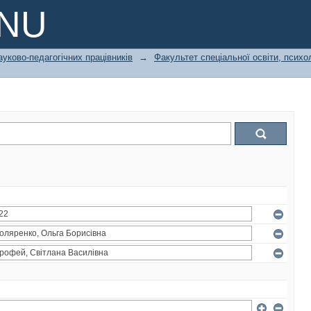
PNU
ауково-педагогічних працівників
→
Факультет спеціальної освіти, психол