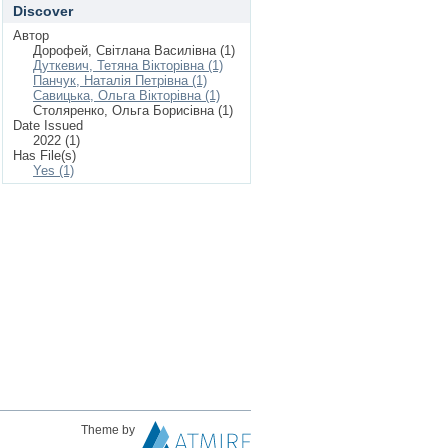
Discover
Автор
Дорофей, Світлана Василівна (1)
Дуткевич, Тетяна Вікторівна (1)
Панчук, Наталія Петрівна (1)
Савицька, Ольга Вікторівна (1)
Столяренко, Ольга Борисівна (1)
Date Issued
2022 (1)
Has File(s)
Yes (1)
Theme by