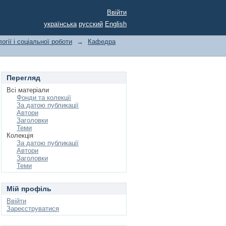
Ввійти
українська
русский
English
огії і соціальної роботи
→
Кафедра
Перегляд
Всі матеріали
Фонди та колекції
За датою публикації
Автори
Заголовки
Теми
Колекція
За датою публикації
Автори
Заголовки
Теми
Мій профіль
Ввійти
Зареєструватися