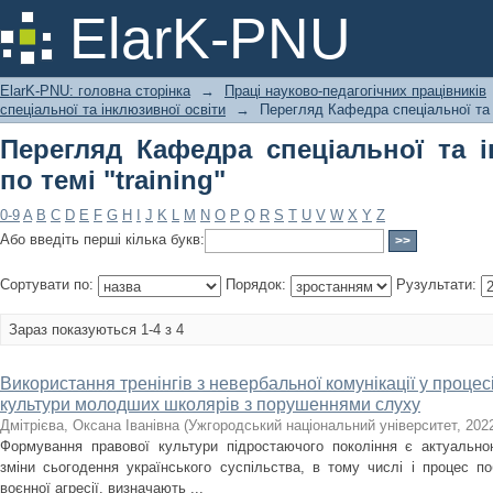
Перегляд Кафедра спеціальної та інкл
ElarK-PNU
ElarK-PNU: головна сторінка
→
Праці науково-педагогічних працівників
спеціальної та інклюзивної освіти
→
Перегляд Кафедра спеціальної та 
Перегляд Кафедра спеціальної та і
по темі "training"
0-9
A
B
C
D
E
F
G
H
I
J
K
L
M
N
O
P
Q
R
S
T
U
V
W
X
Y
Z
Або введіть перші кілька букв:
Сортувати по:
Порядок:
Рузультати:
Зараз показуються 1-4 з 4
Використання тренінгів з невербальної комунікації у проце
культури молодших школярів з порушеннями слуху
Дмітрієва, Оксана Іванівна
(
Ужгородський національний університет
,
202
Формування правової культури підростаючого покоління є актуально
зміни сьогодення українського суспільства, в тому числі і процес 
воєнної агресії, визначають ...