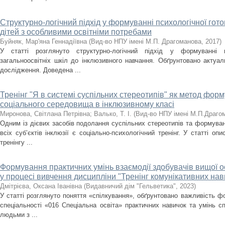
Структурно-логічний підхід у формуванні психологічної гото
дітей з особливими освітніми потребами
Буйняк, Мар'яна Геннадіївна
(
Вид-во НПУ імені М.П. Драгоманова
,
2017
)
У статті розглянуто структурно-логічний підхід у формуванні пс
загальноосвітніх шкіл до інклюзивного навчання. Обґрунтовано актуал
дослідження. Доведена ...
Тренінг "Я в системі суспільних стереотипів" як метод фор
соціального середовища в інклюзивному класі
Миронова, Світлана Петрівна
;
Валько, Т. І.
(
Вид-во НПУ імені М.П.Драго
Одним із дієвих засобів подолання суспільних стереотипів та формуванн
всіх суб’єктів інклюзії є соціально-психологічний тренінг. У статті оп
тренінгу ...
Формування практичних умінь взаємодії здобувачів вищої ос
у процесі вивчення дисципліни "Тренінг комунікативних нав
Дмітрієва, Оксана Іванівна
(
Видавничий дім "Гельветика"
,
2023
)
У статті розглянуто поняття «спілкування», обґрунтовано важливість ф
спеціальності «016 Спеціальна освіта» практичних навичок та умінь с
людьми з ...