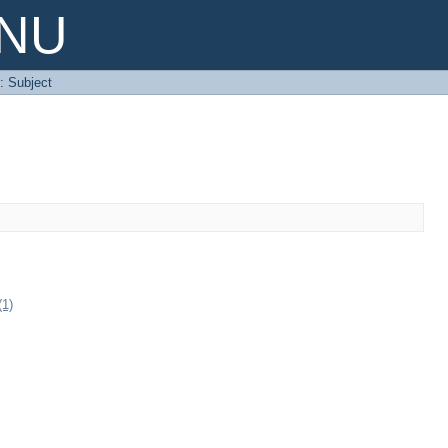
PNU
y: Subject
(1)