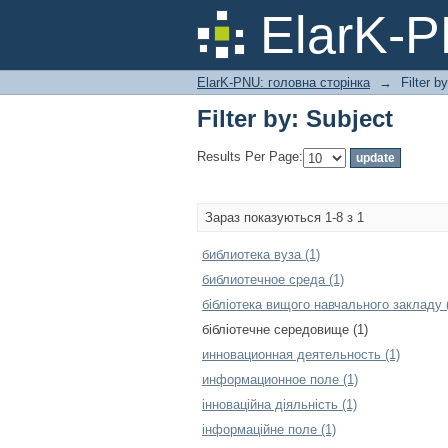
Filter by: Subject
ElarK-
ElarK-PNU: головна сторінка
→
Filter b
Filter by: Subject
Results Per Page:
Зараз показуються 1-8 з 1
библиотека вуза (1)
библиотечное среда (1)
бібліотека вищого навчального закладу 
бібліотечне середовище (1)
инновационная деятельность (1)
информационное поле (1)
інноваційна діяльність (1)
інформаційне поле (1)