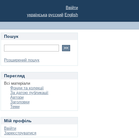
Ввійти
українська
русский
English
Пошук
Розширений пошук
Перегляд
Всі матеріали
Фонди та колекції
За датою публикації
Автори
Заголовки
Теми
Мій профіль
Ввійти
Зареєструватися