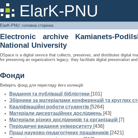
ElarK-PNU: головна сторінка
ElarK-PNU
ElarK-PNU: головна сторінка
Electronic archive Kamianets-Podil
National University
DSpace is a digital service that collects, preserves, and distributes digital ma
for preserving an organization's legacy; they facilitate digital preservation a
Фонди
Виберіть фонд для перегляду його колекцій.
Видання та публікації бібліотеки
[101]
Збірники за матеріалами конференцій та круглих ст
Кваліфікаційні роботи студентів
[5264]
Матеріали дисертаційних досліджень
[43]
Матеріали різних дослідників та організацій
[7]
Періодичні видання університету
[436]
Праці науково-педагогічних працівників
[2421]