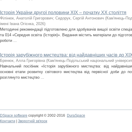
Історія України другої половини XIX – початку ХХ століття
Філінюк, Анатолій Григорович
;
Сидорук, Сергій Антонович
(
Кам'янець-Под
імені Івана Огієнка
,
2026
)
Методичні рекомендації підготовлено для здобувачів вищої освіти спеціа
та 014 «Середня освіта (Історія)». Видання містить матеріали до підгото
роботи ...
Історія зарубіжного мистецтва: від найдавніших часів до ХІХ
Бренюк, Алла Григорівна
(
Кам'янець-Подільський національний університе
Навчальний посібник «Історія зарубіжного мистецтва: від найдавніш
основні етапи розвитку світового мистецтва від первісної доби до по
розглянуто мистецтво ...
DSpace software
copyright © 2002-2016
DuraSpace
Контакти
|
Зворотній зв'язок