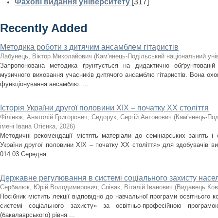
Фахові видання університету
[317]
Recently Added
Методика роботи з дитячим ансамблем гітаристів
Лабунець, Віктор Миколайович
(
Кам'янець-Подільський національний унів
Запропонована методика ґрунтується на дидактично обґрунтованій
музичного виховання учасників дитячого ансамблю гітаристів. Вона охоп
функціонування ансамблю: ...
Історія України другої половини XIX – початку ХХ століття
Філінюк, Анатолій Григорович
;
Сидорук, Сергій Антонович
(
Кам'янець-Под
імені Івана Огієнка
,
2026
)
Методичні рекомендації містять матеріали до семінарських занять і с
України другої половини ХІХ – початку ХХ століття» для здобувачів ви
014.03 Середня ...
Державне регулювання в системі соціального захисту насе
Сербалюк, Юрій Володимирович
;
Співак, Віталій Іванович
(
Видавець Ков
Посібник містить лекції відповідно до навчальної програми освітнього
системі соціального захисту» за освітньо-професійною програм
(бакалаврського) рівня ...