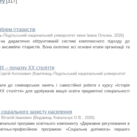
ту
[317]
блем гітаристів
ь-Подільський національний університет імені Івана Огієнка
,
2026
)
 на дидактично обґрунтованій системі комплексного підходу до
ансамблю гітаристів. Вона охоплює всі основні етапи організації та
IX – початку ХХ століття
Сергій Антонович
(
Кам'янець-Подільський національний університет
али до семінарських занять і самостійної роботи з курсу «Історія
ХХ століття» для здобувачів вищої освіти предметної спеціальності
 соціального захисту населення
 Віталій Іванович
(
Видавець Ковальчук О.В.
,
2026
)
навчальної програми освітнього компоненту «Державне регулювання в
світньо-професійною програмою «Соціальна допомога» першого