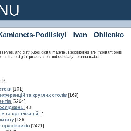
сторінка
PNU
Kamianets-Podilskyi Ivan Ohiienko
eserves, and distributes digital material. Repositories are important tools
y facilitate digital preservation and scholarly communication.
цій.
отеки
[101]
нференцій та круглих столів
[169]
ентів
[5264]
досліджень
[43]
ів та організацій
[7]
ситету
[436]
 працівників
[2421]