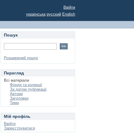
Ввійти
українська
русский
English
Пошук
Розширений пошук
Перегляд
Всі матеріали
Фонди та колекції
За датою публикації
Автори
Заголовки
Теми
Мій профіль
Ввійти
Зареєструватися