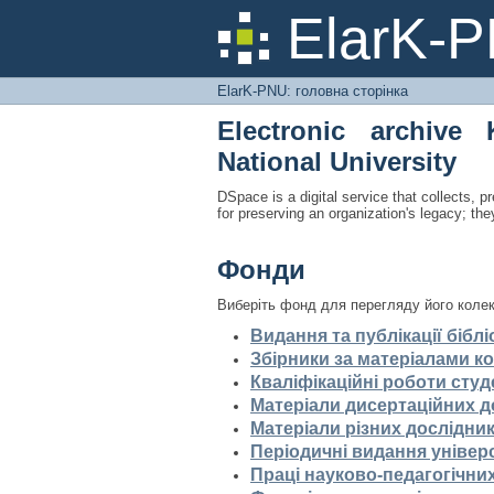
ElarK-PNU: головна 
ElarK-
ElarK-PNU: головна сторінка
Electronic archive 
National University
DSpace is a digital service that collects, pr
for preserving an organization's legacy; the
Фонди
Виберіть фонд для перегляду його колек
Видання та публікації біблі
Збірники за матеріалами ко
Кваліфікаційні роботи студ
Матеріали дисертаційних 
Матеріали різних дослідник
Періодичні видання універ
Праці науково-педагогічних