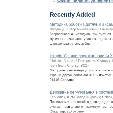
Фахові видання університе
Recently Added
Методика роботи з дитячим ансам
Лабунець, Віктор Миколайович
(
Кам'янец
Запропонована методика ґрунтується
музичного виховання учасників дитячого 
функціонування ансамблю: ...
Історія України другої половини X
Філінюк, Анатолій Григорович
;
Сидорук, 
імені Івана Огієнка
,
2026
)
Методичні рекомендації містять матері
України другої половини ХІХ – початку 
014.03 Середня ...
Державне регулювання в системі
Сербалюк, Юрій Володимирович
;
Співак,
Посібник містить лекції відповідно до 
системі соціального захисту» за о
(бакалаврського) рівня ...