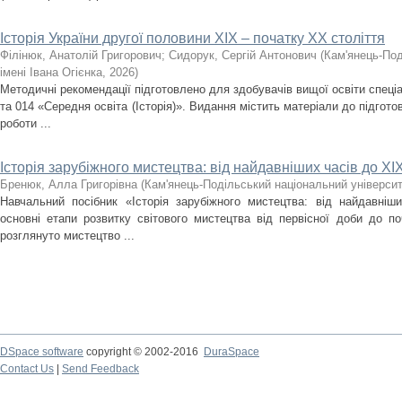
Історія України другої половини XIX – початку ХХ століття
Філінюк, Анатолій Григорович
;
Сидорук, Сергій Антонович
(
Кам'янець-Под
імені Івана Огієнка
,
2026
)
Методичні рекомендації підготовлено для здобувачів вищої освіти спеціа
та 014 «Середня освіта (Історія)». Видання містить матеріали до підгото
роботи ...
Історія зарубіжного мистецтва: від найдавніших часів до ХІХ
Бренюк, Алла Григорівна
(
Кам'янець-Подільський національний університе
Навчальний посібник «Історія зарубіжного мистецтва: від найдавніш
основні етапи розвитку світового мистецтва від первісної доби до по
розглянуто мистецтво ...
DSpace software
copyright © 2002-2016
DuraSpace
Contact Us
|
Send Feedback