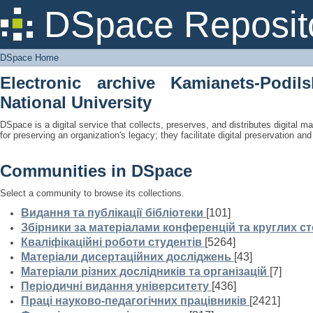
DSpace Home
DSpace Reposit
DSpace Home
Electronic archive Kamianets-Podil
National University
DSpace is a digital service that collects, preserves, and distributes digital ma
for preserving an organization's legacy; they facilitate digital preservation a
Communities in DSpace
Select a community to browse its collections.
Видання та публікації бібліотеки
[101]
Збірники за матеріалами конференцій та круглих ст
Кваліфікаційні роботи студентів
[5264]
Матеріали дисертаційних досліджень
[43]
Матеріали різних дослідників та організацій
[7]
Періодичні видання університету
[436]
Праці науково-педагогічних працівників
[2421]