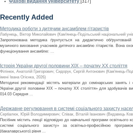
Фахові видання університету
[317]
Recently Added
Методика роботи з дитячим ансамблем гітаристів
Лабунець, Віктор Миколайович
(
Кам'янець-Подільський національний унів
Запропонована методика ґрунтується на дидактично обґрунтованій
музичного виховання учасників дитячого ансамблю гітаристів. Вона охоп
функціонування ансамблю: ...
Історія України другої половини XIX – початку ХХ століття
Філінюк, Анатолій Григорович
;
Сидорук, Сергій Антонович
(
Кам'янець-Под
імені Івана Огієнка
,
2026
)
Методичні рекомендації містять матеріали до семінарських занять і с
України другої половини ХІХ – початку ХХ століття» для здобувачів ви
014.03 Середня ...
Державне регулювання в системі соціального захисту насе
Сербалюк, Юрій Володимирович
;
Співак, Віталій Іванович
(
Видавець Ков
Посібник містить лекції відповідно до навчальної програми освітнього
системі соціального захисту» за освітньо-професійною програм
(бакалаврського) рівня ...