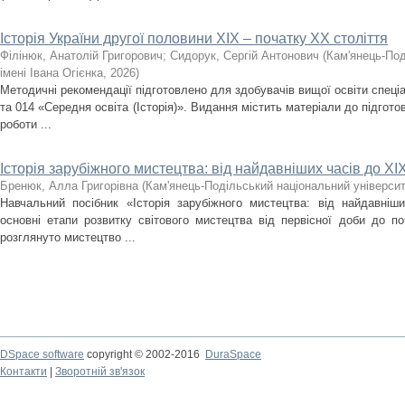
Історія України другої половини XIX – початку ХХ століття
Філінюк, Анатолій Григорович
;
Сидорук, Сергій Антонович
(
Кам'янець-Под
імені Івана Огієнка
,
2026
)
Методичні рекомендації підготовлено для здобувачів вищої освіти спеціа
та 014 «Середня освіта (Історія)». Видання містить матеріали до підгото
роботи ...
Історія зарубіжного мистецтва: від найдавніших часів до ХІХ
Бренюк, Алла Григорівна
(
Кам'янець-Подільський національний університе
Навчальний посібник «Історія зарубіжного мистецтва: від найдавніш
основні етапи розвитку світового мистецтва від первісної доби до по
розглянуто мистецтво ...
DSpace software
copyright © 2002-2016
DuraSpace
Контакти
|
Зворотній зв'язок