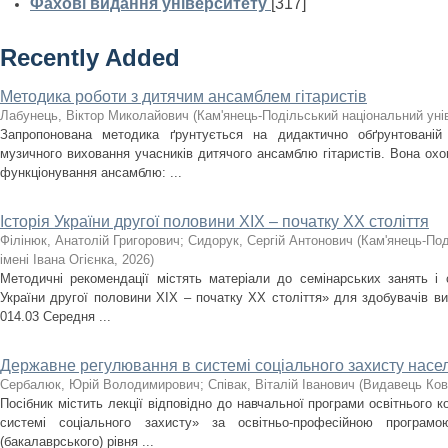
Фахові видання університету
[317]
Recently Added
Методика роботи з дитячим ансамблем гітаристів
Лабунець, Віктор Миколайович
(
Кам'янець-Подільський національний унів
Запропонована методика ґрунтується на дидактично обґрунтованій
музичного виховання учасників дитячого ансамблю гітаристів. Вона охоп
функціонування ансамблю: ...
Історія України другої половини XIX – початку ХХ століття
Філінюк, Анатолій Григорович
;
Сидорук, Сергій Антонович
(
Кам'янець-Под
імені Івана Огієнка
,
2026
)
Методичні рекомендації містять матеріали до семінарських занять і с
України другої половини ХІХ – початку ХХ століття» для здобувачів ви
014.03 Середня ...
Державне регулювання в системі соціального захисту насе
Сербалюк, Юрій Володимирович
;
Співак, Віталій Іванович
(
Видавець Ков
Посібник містить лекції відповідно до навчальної програми освітнього
системі соціального захисту» за освітньо-професійною програм
(бакалаврського) рівня ...