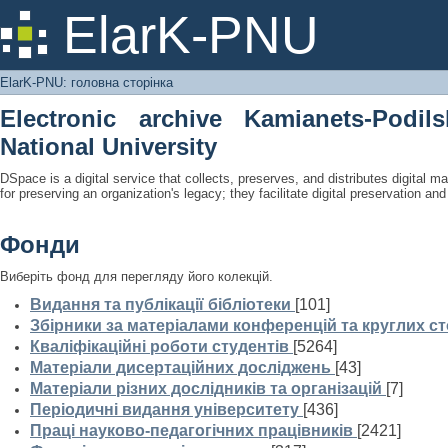
ElarK-PNU: головна сторінка
ElarK-PNU
ElarK-PNU: головна сторінка
Electronic archive Kamianets-Podil
National University
DSpace is a digital service that collects, preserves, and distributes digital ma
for preserving an organization's legacy; they facilitate digital preservation a
Фонди
Виберіть фонд для перегляду його колекцій.
Видання та публікації бібліотеки
[101]
Збірники за матеріалами конференцій та круглих ст
Кваліфікаційні роботи студентів
[5264]
Матеріали дисертаційних досліджень
[43]
Матеріали різних дослідників та організацій
[7]
Періодичні видання університету
[436]
Праці науково-педагогічних працівників
[2421]