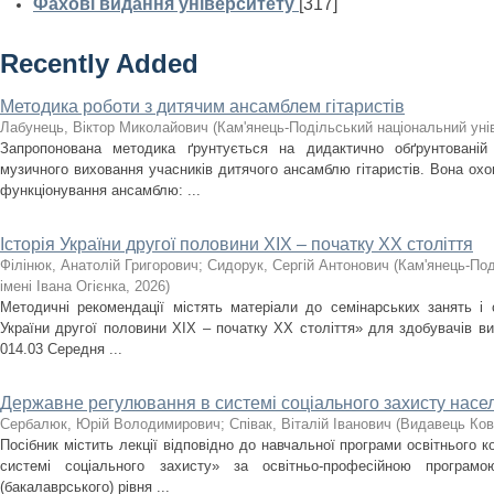
Фахові видання університету
[317]
Recently Added
Методика роботи з дитячим ансамблем гітаристів
Лабунець, Віктор Миколайович
(
Кам'янець-Подільський національний унів
Запропонована методика ґрунтується на дидактично обґрунтованій
музичного виховання учасників дитячого ансамблю гітаристів. Вона охоп
функціонування ансамблю: ...
Історія України другої половини XIX – початку ХХ століття
Філінюк, Анатолій Григорович
;
Сидорук, Сергій Антонович
(
Кам'янець-Под
імені Івана Огієнка
,
2026
)
Методичні рекомендації містять матеріали до семінарських занять і с
України другої половини ХІХ – початку ХХ століття» для здобувачів ви
014.03 Середня ...
Державне регулювання в системі соціального захисту насе
Сербалюк, Юрій Володимирович
;
Співак, Віталій Іванович
(
Видавець Ков
Посібник містить лекції відповідно до навчальної програми освітнього
системі соціального захисту» за освітньо-професійною програм
(бакалаврського) рівня ...