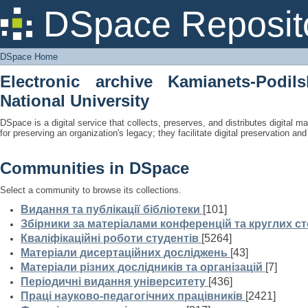
DSpace Home
DSpace Reposit
DSpace Home
Electronic archive Kamianets-Podil
National University
DSpace is a digital service that collects, preserves, and distributes digital ma
for preserving an organization's legacy; they facilitate digital preservation a
Communities in DSpace
Select a community to browse its collections.
Видання та публікації бібліотеки
[101]
Збірники за матеріалами конференцій та круглих ст
Кваліфікаційні роботи студентів
[5264]
Матеріали дисертаційних досліджень
[43]
Матеріали різних дослідників та організацій
[7]
Періодичні видання університету
[436]
Праці науково-педагогічних працівників
[2421]