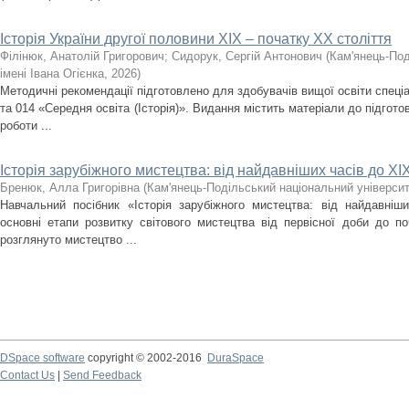
Історія України другої половини XIX – початку ХХ століття
Філінюк, Анатолій Григорович
;
Сидорук, Сергій Антонович
(
Кам'янець-Под
імені Івана Огієнка
,
2026
)
Методичні рекомендації підготовлено для здобувачів вищої освіти спеціа
та 014 «Середня освіта (Історія)». Видання містить матеріали до підгото
роботи ...
Історія зарубіжного мистецтва: від найдавніших часів до ХІХ
Бренюк, Алла Григорівна
(
Кам'янець-Подільський національний університе
Навчальний посібник «Історія зарубіжного мистецтва: від найдавніш
основні етапи розвитку світового мистецтва від первісної доби до по
розглянуто мистецтво ...
DSpace software
copyright © 2002-2016
DuraSpace
Contact Us
|
Send Feedback