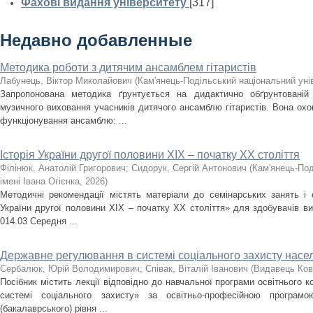
Фахові видання університету
[317]
Недавно добавленные
Методика роботи з дитячим ансамблем гітаристів
Лабунець, Віктор Миколайович
(
Кам'янець-Подільський національний унів
Запропонована методика ґрунтується на дидактично обґрунтованій
музичного виховання учасників дитячого ансамблю гітаристів. Вона охоп
функціонування ансамблю: ...
Історія України другої половини XIX – початку ХХ століття
Філінюк, Анатолій Григорович
;
Сидорук, Сергій Антонович
(
Кам'янець-Под
імені Івана Огієнка
,
2026
)
Методичні рекомендації містять матеріали до семінарських занять і с
України другої половини ХІХ – початку ХХ століття» для здобувачів ви
014.03 Середня ...
Державне регулювання в системі соціального захисту насе
Сербалюк, Юрій Володимирович
;
Співак, Віталій Іванович
(
Видавець Ков
Посібник містить лекції відповідно до навчальної програми освітнього
системі соціального захисту» за освітньо-професійною програм
(бакалаврського) рівня ...