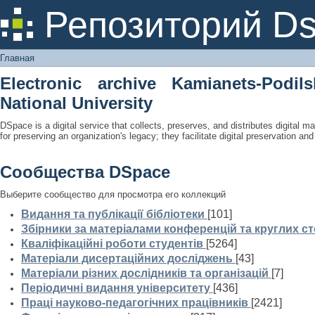
Главная
Репозиторий D
Главная
Electronic archive Kamianets-Podil
National University
DSpace is a digital service that collects, preserves, and distributes digital ma
for preserving an organization's legacy; they facilitate digital preservation a
Сообщества DSpace
Выберите сообщество для просмотра его коллекций
Видання та публікації бібліотеки
[101]
Збірники за матеріалами конференцій та круглих ст
Кваліфікаційні роботи студентів
[5264]
Матеріали дисертаційних досліджень
[43]
Матеріали різних дослідників та організацій
[7]
Періодичні видання університету
[436]
Праці науково-педагогічних працівників
[2421]