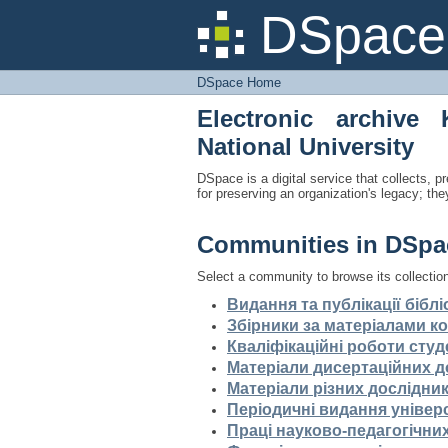
DSpace Home
DSpace 
DSpace Home
Electronic archive 
National University
DSpace is a digital service that collects, pr
for preserving an organization's legacy; the
Communities in DSpa
Select a community to browse its collectio
Видання та публікації біблі
Збірники за матеріалами ко
Кваліфікаційні роботи студ
Матеріали дисертаційних 
Матеріали різних дослідник
Періодичні видання універ
Праці науково-педагогічних