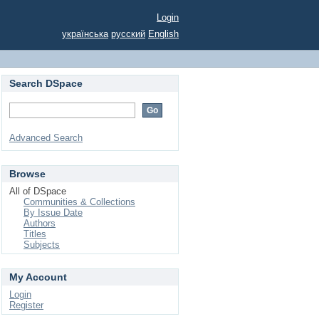
Login
українська
русский
English
Search DSpace
Advanced Search
Browse
All of DSpace
Communities & Collections
By Issue Date
Authors
Titles
Subjects
My Account
Login
Register