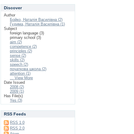
Discover
Author
Бойко, Наталія Василівна (2)
Гудима, Наталія Василівна (1)
Subject
foreign language (3)
primary school (3)
aim (2)
competence (2)
principles (2)
sense (2)
skills (2)
speech (2)
початкова школа (2)
attention (1)
... View More
Date Issued
2008 (2)
2009 (1)
Has File(s)
Yes (3)
RSS Feeds
RSS 1.0
RSS 2.0
Atom