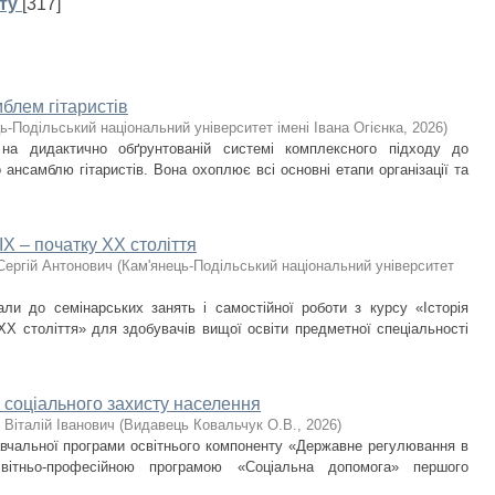
ту
[317]
блем гітаристів
ь-Подільський національний університет імені Івана Огієнка
,
2026
)
 на дидактично обґрунтованій системі комплексного підходу до
ансамблю гітаристів. Вона охоплює всі основні етапи організації та
IX – початку ХХ століття
Сергій Антонович
(
Кам'янець-Подільський національний університет
али до семінарських занять і самостійної роботи з курсу «Історія
ХХ століття» для здобувачів вищої освіти предметної спеціальності
 соціального захисту населення
 Віталій Іванович
(
Видавець Ковальчук О.В.
,
2026
)
навчальної програми освітнього компоненту «Державне регулювання в
світньо-професійною програмою «Соціальна допомога» першого