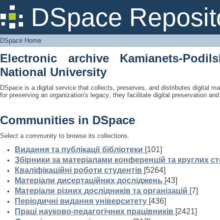
DSpace Home
DSpace Reposit
DSpace Home
Electronic archive Kamianets-Podil
National University
DSpace is a digital service that collects, preserves, and distributes digital ma
for preserving an organization's legacy; they facilitate digital preservation a
Communities in DSpace
Select a community to browse its collections.
Видання та публікації бібліотеки
[101]
Збірники за матеріалами конференцій та круглих ст
Кваліфікаційні роботи студентів
[5264]
Матеріали дисертаційних досліджень
[43]
Матеріали різних дослідників та організацій
[7]
Періодичні видання університету
[436]
Праці науково-педагогічних працівників
[2421]