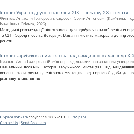
Історія України другої половини XIX – початку ХХ століття
Філінюк, Анатолій Григорович
;
Сидорук, Сергій Антонович
(
Кам'янець-Под
імені Івана Огієнка
,
2026
)
Методичні рекомендації підготовлено для здобувачів вищої освіти спеціа
та 014 «Середня освіта (Історія)». Видання містить матеріали до підгото
роботи ...
Історія зарубіжного мистецтва: від найдавніших часів до ХІХ
Бренюк, Алла Григорівна
(
Кам'янець-Подільський національний університе
Навчальний посібник «Історія зарубіжного мистецтва: від найдавніш
основні етапи розвитку світового мистецтва від первісної доби до по
розглянуто мистецтво ...
DSpace software
copyright © 2002-2016
DuraSpace
Contact Us
|
Send Feedback