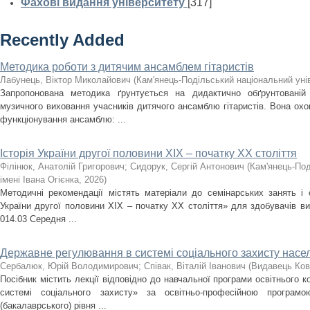
Фахові видання університету
[317]
Recently Added
Методика роботи з дитячим ансамблем гітаристів
Лабунець, Віктор Миколайович
(
Кам'янець-Подільський національний унів
Запропонована методика ґрунтується на дидактично обґрунтованій
музичного виховання учасників дитячого ансамблю гітаристів. Вона охоп
функціонування ансамблю: ...
Історія України другої половини XIX – початку ХХ століття
Філінюк, Анатолій Григорович
;
Сидорук, Сергій Антонович
(
Кам'янець-Под
імені Івана Огієнка
,
2026
)
Методичні рекомендації містять матеріали до семінарських занять і с
України другої половини ХІХ – початку ХХ століття» для здобувачів ви
014.03 Середня ...
Державне регулювання в системі соціального захисту насе
Сербалюк, Юрій Володимирович
;
Співак, Віталій Іванович
(
Видавець Ков
Посібник містить лекції відповідно до навчальної програми освітнього
системі соціального захисту» за освітньо-професійною програм
(бакалаврського) рівня ...