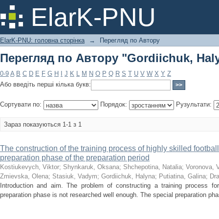
Перегляд по Автору "Gordiichuk, Hal
ElarK-PNU
ElarK-PNU: головна сторінка
→
Перегляд по Автору
Перегляд по Автору "Gordiichuk, Hal
0-9
A
B
C
D
E
F
G
H
I
J
K
L
M
N
O
P
Q
R
S
T
U
V
W
X
Y
Z
Або введіть перші кілька букв:
Сортувати по:
Порядок:
Рузультати:
Зараз показуються 1-1 з 1
The construction of the training process of highly skilled footbal
preparation phase of the preparation period
Kostiukevych, Viktor
;
Shynkaruk, Oksana
;
Shchepotina, Natalia
;
Voronova, V
Zmievska, Olena
;
Stasiuk, Vadym
;
Gordiichuk, Halyna
;
Putiatina, Galina
;
Dra
Introduction and aim. The problem of constructing a training process for 
preparation phase is not researched well enough. The special preparation phase