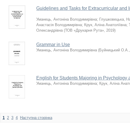
Guidelines and Tasks for Extracurricular and
Уманець, Антоніна Володимирівна
;
Глушковецька, На
Анастасія Володимирівна
;
Крук, Аліна Анатоліївна
;
Олександрівна
(
ТОВ «Друкарня Рута»
,
2019
)
Grammar in Use
Уманець, Антоніна Володимирівна
(
Буйницький О.А.
English for Students Majoring in Psychology
Уманець, Антоніна Володимирівна
;
Крук, Аліна Анат
1
2
3
4
Наступна сторінка