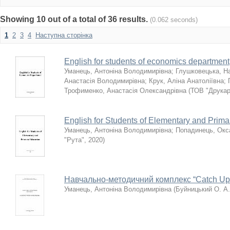
Showing 10 out of a total of 36 results.
(0.062 seconds)
1
2
3
4
Наступна сторінка
English for students of economics department
Уманець, Антоніна Володимирівна
;
Глушковецька, На
Анастасія Володимирівна
;
Крук, Аліна Анатоліївна
;
Трофименко, Анастасія Олександрівна
(
ТОВ "Друкар
English for Students of Elementary and Prima
Уманець, Антоніна Володимирівна
;
Попадинець, Окс
"Рута"
,
2020
)
Навчально-методичний комплекс “Catch Up 
Уманець, Антоніна Володимирівна
(
Буйницький О. А.