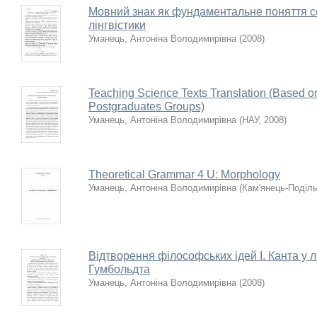
Мовний знак як фундаментальне поняття се
лінгвістики
Уманець, Антоніна Володимирівна
(
2008
)
Teaching Science Texts Translation (Based o
Postgraduates Groups)
Уманець, Антоніна Володимирівна
(
НАУ
,
2008
)
Theoretical Grammar 4 U: Morphology
Уманець, Антоніна Володимирівна
(
Кам'янець-Поділ
Відтворення філософських ідей І. Канта у л
Гумбольдта
Уманець, Антоніна Володимирівна
(
2008
)