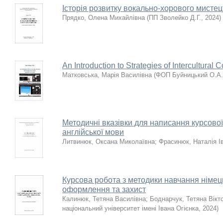
Історія розвитку вокально-хорового мистец
Прядко, Олена Михайлівна
(
ПП Зволейко Д.Г.
,
2024
)
An Introduction to Strategies of Intercultural
Матковська, Марія Василівна
(
ФОП Буйницький О.А.
Методичні вказівки для написання курсово
англійської мови
Литвинюк, Оксана Миколаївна
;
Фрасинюк, Наталія І
Курсова робота з методики навчання німець
оформлення та захист
Калинюк, Тетяна Василівна
;
Боднарчук, Тетяна Вікт
національний університет імені Івана Огієнка
,
2024
)