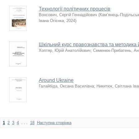
Технології політичних процесів
Вонсович, Сергій Геннадійович
(
Кам’янець-Подільськ
Івана Огієнка
,
2024
)
Шкільний курс правознавства та методика 
Хоптяр, Юрій Анатолійович
;
Семенюк-Прибатень, Анн
Around Ukraine
Галайбіда, Оксана Василівна
;
Никитюк, Світлана Іва
1
2
3
4
. . .
18
Наступна сторінка