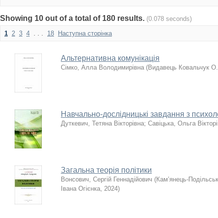
Showing 10 out of a total of 180 results.
(0.078 seconds)
1
2
3
4
. . .
18
Наступна сторінка
Альтернативна комунікація
Сімко, Алла Володимирівна
(
Видавець Ковальчук О.
Навчально-дослідницькі завдання з психоло
Дуткевич, Тетяна Вікторівна
;
Савіцька, Ольга Віктор
Загальна теорія політики
Вонсович, Сергій Геннадійович
(
Кам’янець-Подільськ
Івана Огієнка
,
2024
)