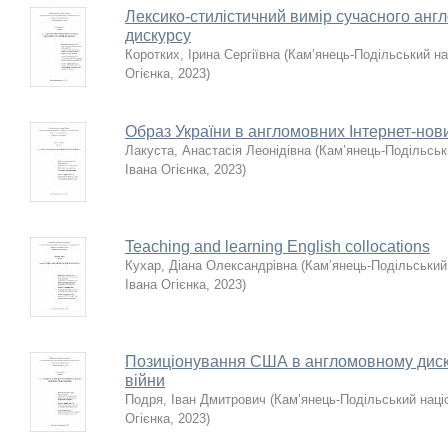
Лексико-стилістичний вимір сучасного анг
дискурсу
Коротких, Ірина Сергіївна
(
Кам’янець-Подільський нац
Огієнка
,
2023
)
Образ України в англомовних Інтернет-нов
Лакуста, Анастасія Леонідівна
(
Кам’янець-Подільськи
Івана Огієнка
,
2023
)
Teaching and learning English collocations
Кухар, Діана Олександрівна
(
Кам’янець-Подільський 
Івана Огієнка
,
2023
)
Позиціонування США в англомовному дискур
війни
Подря, Іван Дмитрович
(
Кам’янець-Подільський націо
Огієнка
,
2023
)