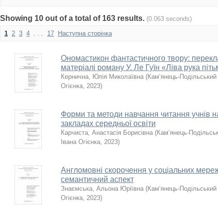
Showing 10 out of a total of 163 results.
(0.063 seconds)
1
2
3
4
. . .
17
Наступна сторінка
Ономастикон фантастичного твору: перекл
матеріалі роману У. Ле Гуїн «Ліва рука піть
Кернична, Юлія Миколаївна
(
Кам’янець-Подільський 
Огієнка
,
2023
)
Форми та методи навчання читання учнів на
закладах середньої освіти
Карчиста, Анастасія Борисівна
(
Кам’янець-Подільськ
Івана Огієнка
,
2023
)
Англомовні скорочення у соціальних мереж
семантичний аспект
Знаємська, Альона Юріївна
(
Кам’янець-Подільський 
Огієнка
,
2023
)