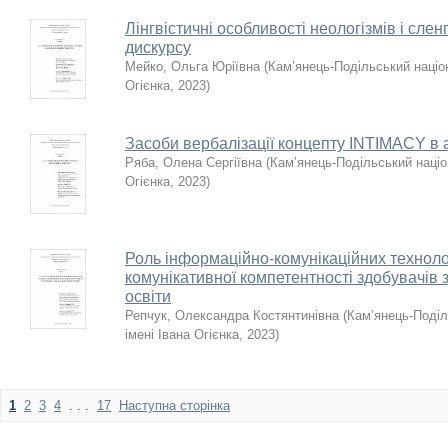
Лінгвістичні особливості неологізмів і сле
дискурсу
Мейко, Ольга Юріївна
(
Кам’янець-Подільський націон
Огієнка
,
2023
)
Засоби вербалізації концепту INTIMACY в а
Ряба, Олена Сергіївна
(
Кам’янець-Подільський націо
Огієнка
,
2023
)
Роль інформаційно-комунікаційних техноло
комунікативної компетентності здобувачів 
освіти
Репчук, Олександра Костянтинівна
(
Кам’янець-Поділ
імені Івана Огієнка
,
2023
)
1
2
3
4
. . .
17
Наступна сторінка