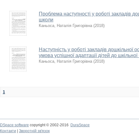
Проблема наступності у роботі закладів дош
школи
Каньоса, Наталія Григорівна
(
2018
)
Наступність у роботі закладів дошкільної о
умова успішної адаптації дітей до шкільної 
Каньоса, Наталія Григорівна
(
2018
)
1
DSpace software
copyright © 2002-2016
DuraSpace
Контакти
|
Зворотній зв'язок