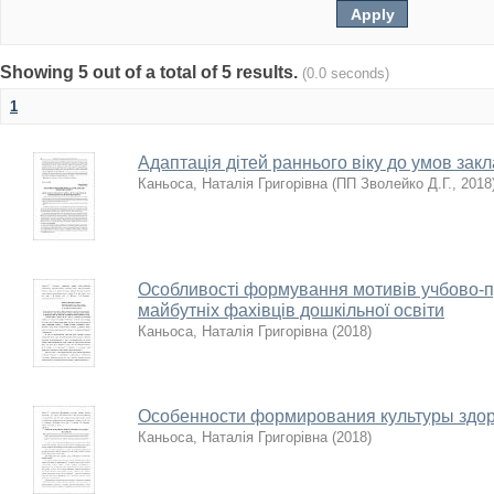
Showing 5 out of a total of 5 results.
(0.0 seconds)
1
Адаптація дітей раннього віку до умов закл
Каньоса, Наталія Григорівна
(
ПП Зволейко Д.Г.
,
2018
Особливості формування мотивів учбово-п
майбутніх фахівців дошкільної освіти
Каньоса, Наталія Григорівна
(
2018
)
Особенности формирования культуры здо
Каньоса, Наталія Григорівна
(
2018
)