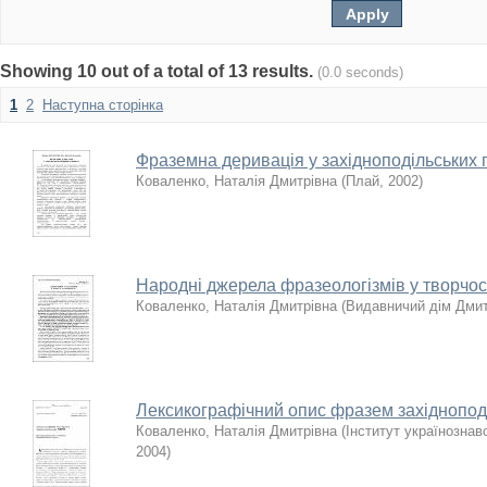
Showing 10 out of a total of 13 results.
(0.0 seconds)
1
2
Наступна сторінка
Фраземна деривація у західноподільських 
Коваленко, Наталія Дмитрівна
(
Плай
,
2002
)
Народні джерела фразеологізмів у творчос
Коваленко, Наталія Дмитрівна
(
Видавничий дім Дми
Лексикографічний опис фразем західноподі
Коваленко, Наталія Дмитрівна
(
Інститут українознав
2004
)