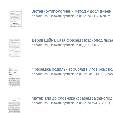
Зіставно-типологічний метод у дослідженні
Коваленко, Наталія Дмитрівна
(
Вид-во НПУ імені М.
Дериваційна база фразем західноподільсь
Коваленко, Наталія Дмитрівна
(
ВДПУ
,
2001
)
Фраземіка родильних обрядів у говірках в
Коваленко, Наталія Дмитрівна
(
НПУ iменi М. П. Дра
Матеріали до словника фразем західноподі
Коваленко, Наталія Дмитрівна
(
Вид-во УжНУ
,
2001
)