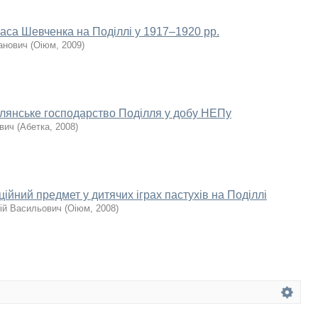
са Шевченка на Поділлі у 1917–1920 рр.
анович
(
Оіюм
,
2009
)
елянське господарство Поділля у добу НЕПу
ович
(
Абетка
,
2008
)
ійний предмет у дитячих іграх пастухів на Поділлі
ій Васильович
(
Оіюм
,
2008
)