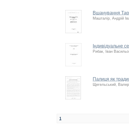
Вшанування Тара
Машталір, Андрій Ів
Індивідуальне с
Рибак, Іван Василь
Палиця як традиц
Щегельський, Валер
1