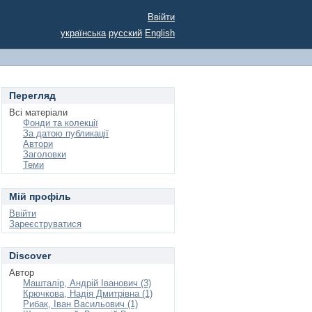
Ввійти
українська
русский
English
Перегляд
Всі матеріали
Фонди та колекції
За датою публикації
Автори
Заголовки
Теми
Мій профіль
Ввійти
Зареєструватися
Discover
Автор
Машталір, Андрій Іванович (3)
Крючкова, Надія Дмитрівна (1)
Рибак, Іван Васильович (1)