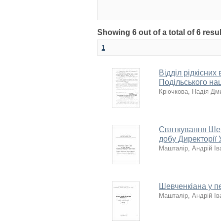
Showing 6 out of a total of 6 resu
1
Відділ рідкісних
Подільського на
Крючкова, Надія Дм
Святкування Шев
добу Директорії
Машталір, Андрій Ів
Шевченкіана у п
Машталір, Андрій Ів