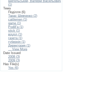
Щегельський, Валерій Васильович
(1)
Тема
Поділля (6)
Тарас Шевченко (2)
cattlemen (1)
game (1)
Podill’a (1)
stick (1)
відділ (1)
газета (1)
губернія (1)
Директория (1)
... View More
Date Issued
2008 (3)
2009 (3)
Has File(s)
Yes (6)