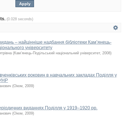
lts.
(0.028 seconds)
 видань – найцінніше надбання бібліотеки Кам’янець-
ціонального університету
итрівна
(
Кам’янець-Подільський національний університет
,
2008
)
ченківських роковин в навчальних закладах Поділля у
 УНР
анович
(
Оіюм
,
2009
)
еріодичних виданнях Поділля у 1919–1920 рр.
анович
(
Оіюм
,
2009
)