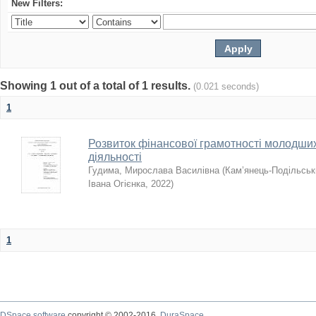
New Filters:
Showing 1 out of a total of 1 results.
(0.021 seconds)
1
Розвиток фінансової грамотності молодших
діяльності
Гудима, Мирослава Василівна
(
Кам’янець-Подільськи
Івана Огієнка
,
2022
)
1
DSpace software
copyright © 2002-2016
DuraSpace