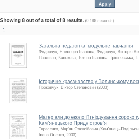
Showing 8 out of a total of 8 results.
(0.188 seconds)
1
Загальна педагогіка: модульне навчання
Федорчук, Елеонора Іванівна
;
Федорчук, Вікторія Ві
Павлівна
;
Конькова, Тетяна Іванівна
;
Трішневська, Г.
Історичне краєзнавство у Волинському воєв
Прокопчук, Віктор Степанович
(
2003
)
Матеріали до екології гніздування сорокоп
Кам’янецького Придністров’я
Тарасенко, Мар'ян Олексійович
(
Кам’янець-Подільсь
Івана Огієнка
,
2003
)