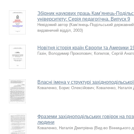
Збірник наукових праць Кам’янець-Поділь
університету: Серія педагогічна. Випуск 9
Невідомий автор
(
Кам’янець-Подільський державний 
видавничий відділ
,
2003
)
Новітня історія країн Європи та Америки 1
Газін, Володимир Прокопович
;
Копилов, Сергій Анат
Власні імена у структурі західноподільсько
Коваленко, Борис Олексійович
;
Коваленко, Наталія 
Фраземи західноподільських говірок на по
людини
Коваленко, Наталія Дмитрівна
(
Вид-во Вінницького д