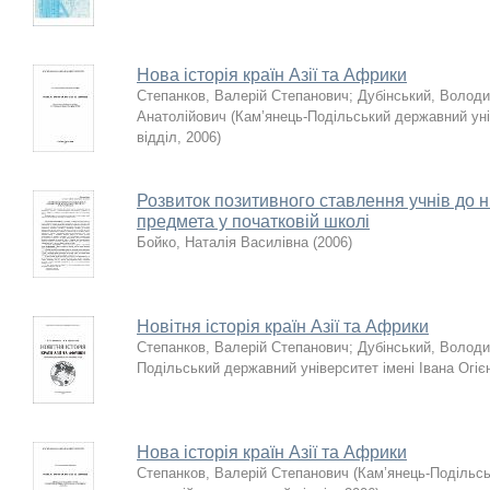
Нова історія країн Азії та Африки
Степанков, Валерій Степанович
;
Дубінський, Волод
Анатолійович
(
Кам’янець-Подільський державний уні
відділ
,
2006
)
Розвиток позитивного ставлення учнів до н
предмета у початковій школі
Бойко, Наталія Василівна
(
2006
)
Новітня історія країн Азії та Африки
Степанков, Валерій Степанович
;
Дубінський, Волод
Подільський державний університет імені Івана Огіє
Нова історія країн Азії та Африки
Степанков, Валерій Степанович
(
Кам’янець-Подільсь