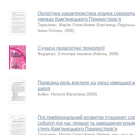
Оологічна характеристика кладок сорокопуда
умовах Кам’янецького Придністров’я
Тарасенко, Мар'ян Олексійович
(
Кам’янець-Подільсь
Івана Огієнка
,
2006
)
Сучасні педагогічні технології
Федорчук, Елеонора Іванівна
(
Абетка
,
2006
)
Провідна роль вчителя на уроці німецької м
школі
Бойко, Наталія Василівна
(
2006
)
Постембріональний розвиток пташенят сорк
collurio) під час першої та заміщаючої кла
степу Кам’янецького Придністров’я
Тарасенко, Мар'ян Олексійович
(
Чернів. нац. ун-т і