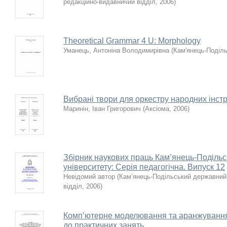
редакційно-видавничий відділ
,
2006
)
Theoretical Grammar 4 U: Morphology
Уманець, Антоніна Володимирівна
(
Кам'янець-Поділ
Вибрані твори для оркестру народних інст
Маринін, Іван Григорович
(
Аксіома
,
2006
)
Збірник наукових праць Кам’янець-Поділь
університету: Серія педагогічна. Випуск 12
Невідомий автор
(
Кам’янець-Подільський державний 
відділ
,
2006
)
Комп’ютерне моделювання та аранжування 
до практичних занять