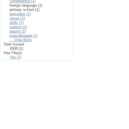
competence (1)
foreign language (1)
primary school (1)
principles (1)
sense (1)
skills (1)
speech (1)
аналіз (1)
класифікація (1)
... View More
Date Issued
2008 (1)
Has File(s)
Yes (1)