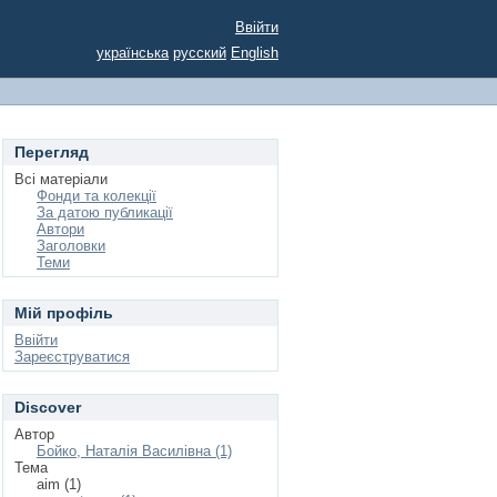
Ввійти
українська
русский
English
Перегляд
Всі матеріали
Фонди та колекції
За датою публикації
Автори
Заголовки
Теми
Мій профіль
Ввійти
Зареєструватися
Discover
Автор
Бойко, Наталія Василівна (1)
Тема
aim (1)