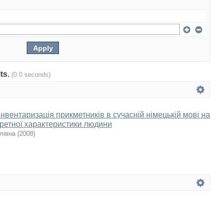
lts.
(0.0 seconds)
інвентаризація прикметників в сучасній німецькій мові на
ретної характеристики людини
лівна
(
2008
)