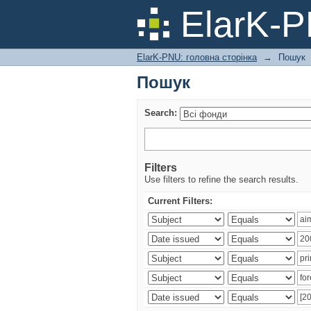
Пошук
ElarK-
ElarK-PNU: головна сторінка
→
Пошук
Пошук
Search:
Filters
Use filters to refine the search results.
Current Filters: