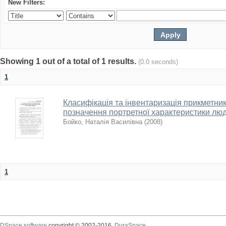
New Filters:
Showing 1 out of a total of 1 results.
(0.0 seconds)
1
Класифікація та інвентаризація прикметникі
позначення портретної характеристики лю
Бойко, Наталія Василівна
(
2008
)
1
DSpace software
copyright © 2002-2016
DuraSpace