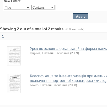
New Filters:
Showing 2 out of a total of 2 results.
(0.0 seconds)
1
Урок як основна організаційна форма навч
Гудима, Наталія Василівна
(
2009
)
Класифікація та інвентаризація прикметникі
позначення портретної характеристики лю
Бойко, Наталія Василівна
(
2008
)