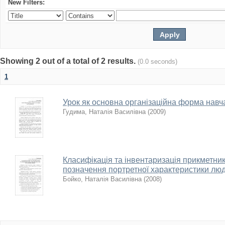
New Filters:
Showing 2 out of a total of 2 results.
(0.0 seconds)
1
Урок як основна організаційна форма навч
Гудима, Наталія Василівна
(
2009
)
Класифікація та інвентаризація прикметникі
позначення портретної характеристики лю
Бойко, Наталія Василівна
(
2008
)