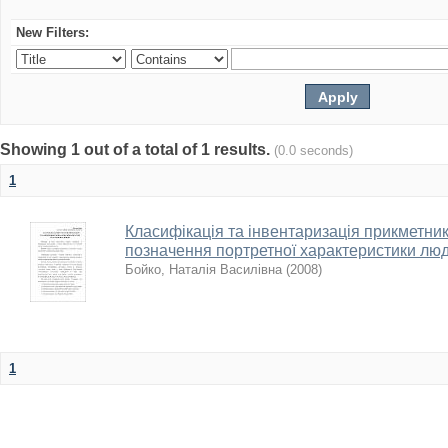
New Filters:
Showing 1 out of a total of 1 results.
(0.0 seconds)
1
Класифікація та інвентаризація прикметникі
позначення портретної характеристики лю
Бойко, Наталія Василівна
(
2008
)
1