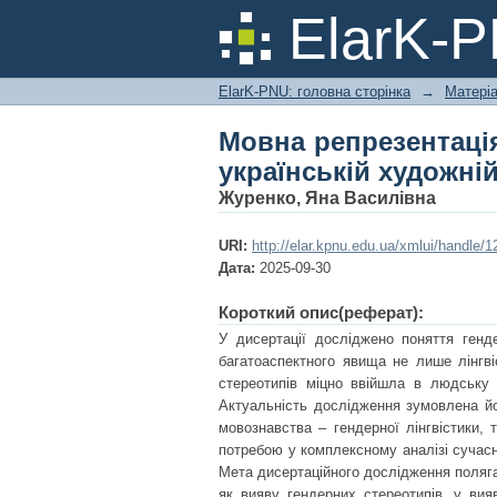
Мовна репрезентація
ElarK-
прозі ХХІ сторіччя
ElarK-PNU: головна сторінка
→
Матері
Мовна репрезентація
українській художній
Журенко, Яна Василівна
URI:
http://elar.kpnu.edu.ua/xmlui/handle
Дата:
2025-09-30
Короткий опис(реферат):
У дисертації досліджено поняття генде
багатоаспектного явища не лише лінгві
стереотипів міцно ввійшла в людську 
Актуальність дослідження зумовлена йо
мовознавства – гендерної лінгвістики, те
потребою у комплексному аналізі сучасн
Мета дисертаційного дослідження поляга
як вияву гендерних стереотипів, у вия