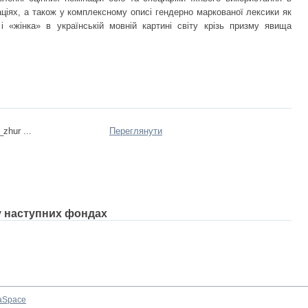
аціях, а також у комплексному описі гендерно маркованої лексики як
 і «жінка» в українській мовній картині світу крізь призму явища
_zhur ...
Переглянути
 у наступних фондах
aSpace