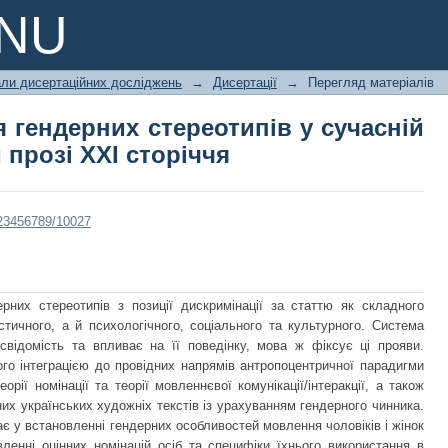
 гендерних стереотипів у сучасній 
PNU
али дисертаційних досліджень
→
Дисертації
→
Перегляд матеріалів
 гендерних стереотипів у сучасній
 прозі ХХІ сторіччя
/123456789/10027
рних стереотипів з позиції дискримінації за статтю як складного
стичного, а й психологічного, соціального та культурного. Система
свідомість та впливає на її поведінку, мова ж фіксує ці прояви.
го інтеграцією до провідних напрямів антропоцентричної парадигми
орії номінації та теорії мовленнєвої комунікації/інтеракції, а також
их українських художніх текстів із урахуванням гендерного чинника.
є у встановленні гендерних особливостей мовлення чоловіків і жінок
вленні оцінних номінацій осіб та специфіки їхнього використання в