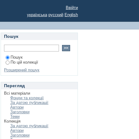
українській художній
Ввійти
українська
русский
English
Пошук
Пошук
По цій колекції
Розширений пошук
Перегляд
Всі матеріали
Фонди та колекції
За датою публикації
Автори
Заголовки
Теми
Колекція
За датою публикації
Автори
Заголовки