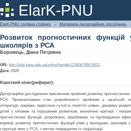
Розвиток прогностичних функцій уя
ElarK-PNU
ElarK-PNU: головна сторінка
→
Матеріали дисертаційних досліджень
Розвиток прогностичних функцій
школярів з РСА
Боровець, Діана Петрівна
URI:
http://elar.kpnu.edu.ua/xmlui/handle/123456789/10032
Дата:
2026
Короткий опис(реферат):
Дисертаційне дослідження присвячене проблемі розвитку прогностичних
РСА. Проаналізовано стан розробленості проблеми у загальній та с
літературі, зокрема: окреслено сутність поняття «уява», динаміку розвит
дітей з типовим та порушеним розвитком; визначено критерії і показн
прогностичних функцій; розроблено, апробовано та підтверджено ефек
корекції розвитку прогностичних функцій уяви у молодших школярів 
структурі яких є РСА, з метою покращення їх соціалізації.