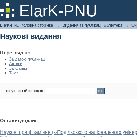
Наукові видання
ElarK-PNU
ElarK-PNU: головна сторінка
→
Видання та публікації бібліотеки
→
Ок
Наукові видання
Перегляд по
За датою публикації
Автори
Заголовки
Теми
Пошук по цій колекції:
Останні додані
Наукові праці Кам'янець-Подільського національного універ