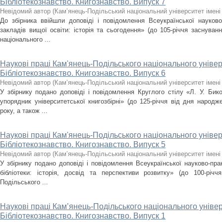
Бібліотекознавство. Книгознавство. Випуск 7
Невідомий автор
(
Кам’янець-Подільський національний університет імені 
До збірника ввійшли доповіді і повідомлення Всеукраїнської науково-
закладів вищої освіти: історія та сьогодення» (до 105-річчя заснуванн
національного ...
Наукові праці Кам'янець-Подільського національного універ
Бібліотекознавство. Книгознавство. Випуск 6
Невідомий автор
(
Кам’янець-Подільський національний університет імені 
У збірнику подано доповіді і повідомлення Круглого стілу «Л. У. Бико
упорядник університетської книгозбірні» (до 125-річчя від дня народж
року, а також ...
Наукові праці Кам'янець-Подільського національного універ
Бібліотекознавство. Книгознавство. Випуск 5
Невідомий автор
(
Кам’янець-Подільський національний університет імені 
У збірнику подано доповіді і повідомлення Всеукраїнської науково-прак
бібліотеки: історія, досвід та перспективи розвитку» (до 100-річч
Подільського ...
Наукові праці Кам’янець-Подільського національного універ
Бібліотекознавство. Книгознавство. Випуск 1